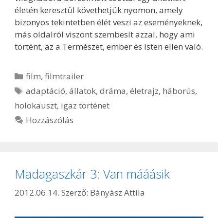
életén keresztül követhetjük nyomon, amely
bizonyos tekintetben élét veszi az eseményeknek,
más oldalról viszont szembesít azzal, hogy ami
történt, az a Természet, ember és Isten ellen való.
Kategória
film
,
filmtrailer
Címkék
adaptáció
,
állatok
,
dráma
,
életrajz
,
háborús
,
holokauszt
,
igaz történet
Hozzászólás
Madagaszkár 3: Van mááásik
2012.06.14.
Szerző:
Bányász Attila