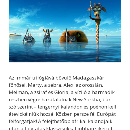
Az immár trilógiává bővülő Madagaszkár
főhősei, Marty, a zebra, Alex, az oroszlán,
Melman, a zsiráf és Gloria, a víziló a harmadik
részben végre hazatalálnak New Yorkba, bár –
szó szerint – tengernyi kalandon és poénon kell
átevickélniük hozzá. Közben persze fél Európát
felforgatják! A felejthetőbb afrikai kalandjaik
után a folytatás klasszisokkal jobban sikerült,