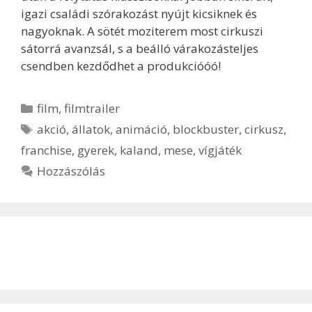
igazi családi szórakozást nyújt kicsiknek és
nagyoknak. A sötét moziterem most cirkuszi
sátorrá avanzsál, s a beálló várakozásteljes
csendben kezdődhet a produkcióóó!
Kategória
film
,
filmtrailer
Címkék
akció
,
állatok
,
animáció
,
blockbuster
,
cirkusz
,
franchise
,
gyerek
,
kaland
,
mese
,
vígjáték
Hozzászólás