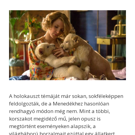
A holokauszt témáját már sokan, sokféleképpen
feldolgozták, de a Menedékhez hasonlóan
rendhagyó módon még nem. Mint a többi,
korszakot megidéző mű, jelen opusz is
megtörtént eseményeken alapszik, a
világháború borzalmait ezúttal egy állatkert