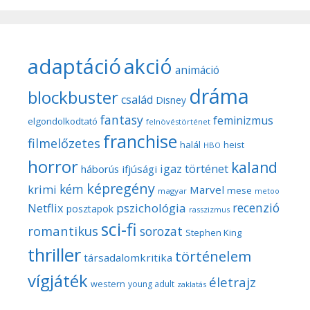
adaptáció
akció
animáció
dráma
blockbuster
család
Disney
fantasy
feminizmus
elgondolkodtató
felnövéstörténet
franchise
filmelőzetes
halál
heist
HBO
horror
kaland
igaz történet
háborús
ifjúsági
képregény
kém
krimi
Marvel
mese
magyar
metoo
recenzió
pszichológia
Netflix
posztapok
rasszizmus
sci-fi
romantikus
sorozat
Stephen King
thriller
történelem
társadalomkritika
vígjáték
életrajz
western
young adult
zaklatás