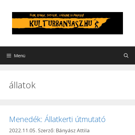
Kilépés
a
tartalomba
Menü
állatok
Menedék: Állatkerti útmutató
2022.11.05.
Szerző:
Bányász Attila