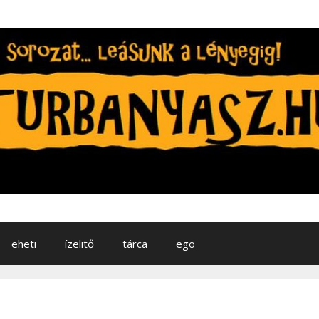
eheti
ízelitő
tárca
ego