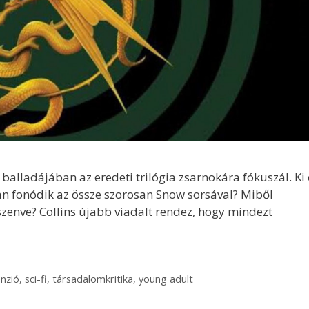
alladájában az eredeti trilógia zsarnokára fókuszál. Ki 
yan fonódik az össze szorosan Snow sorsával? Miből
nszenve? Collins újabb viadalt rendez, hogy mindezt
nzió
,
sci-fi
,
társadalomkritika
,
young adult