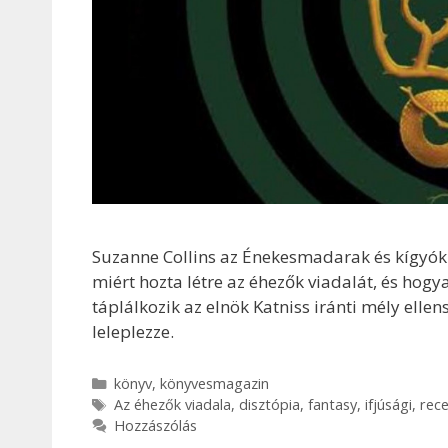
Suzanne Collins az Énekesmadarak és kígyók b
miért hozta létre az éhezők viadalát, és hog
táplálkozik az elnök Katniss iránti mély elle
leleplezze.
Kategória
könyv
,
könyvesmagazin
Címkék
Az éhezők viadala
,
disztópia
,
fantasy
,
ifjúsági
,
rece
Hozzászólás