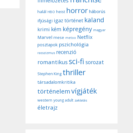
filmelőzetes
horror
háborús
halál
heist
HBO
kaland
igaz történet
ifjúsági
képregény
kém
krimi
magyar
Netflix
Marvel
mese
metoo
pszichológia
posztapok
recenzió
rasszizmus
sci-fi
romantikus
sorozat
thriller
Stephen King
társadalomkritika
vígjáték
történelem
western
young adult
zaklatás
életrajz