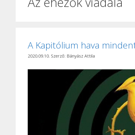
Az éhezők viadala
A Kapitólium hava minde
2020.09.10.
Szerző:
Bányász Attila