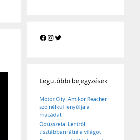
Facebook
Instagram
Twitter
Legutóbbi bejegyzések
Motor City: Amikor Reacher
szó nélkül lenyúlja a
macádat
Odüsszeia: Lentről
tisztábban látni a világot