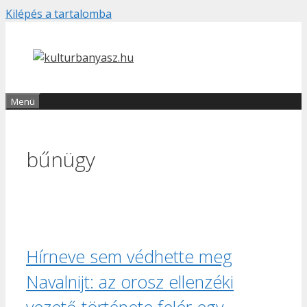
Kilépés a tartalomba
Menü
bűnügy
Hírneve sem védhette meg
Navalnijt: az orosz ellenzéki
vezető története felér egy