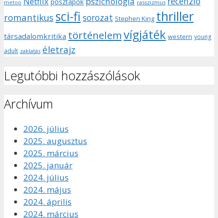
recenzió
pszichológia
Netflix
posztapok
rasszizmus
metoo
sci-fi
thriller
romantikus
sorozat
Stephen King
vígjáték
történelem
társadalomkritika
western
young
életrajz
adult
zaklatás
Legutóbbi hozzászólások
Archívum
2026. július
2025. augusztus
2025. március
2025. január
2024. július
2024. május
2024. április
2024. március