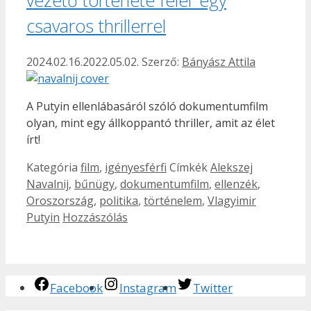
csavaros thrillerrel
2024.02.16.
2022.05.02.
Szerző:
Bányász Attila
A Putyin ellenlábasáról szóló dokumentumfilm
olyan, mint egy állkoppantó thriller, amit az élet
írt!
Kategória
film
,
igényesférfi
Címkék
Alekszej
Navalnij
,
bűnügy
,
dokumentumfilm
,
ellenzék
,
Oroszország
,
politika
,
történelem
,
Vlagyimir
Putyin
Hozzászólás
Facebook
Instagram
Twitter