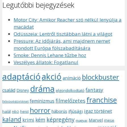
Legutóbbi bejegyzések
Motor City: Amikor Reacher szó nélkül lenyúlja a
macádat
Odüsszeia: Lentről tisztábban látni a világot
Pressure: Az időjárás, ami majdnem nemet
mondott Európa fölszabadítására
Smoke: Dennis Lehane tűzbe hoz
Veszélyes állatok: Fogatlanul
adaptáció
akció
blockbuster
animáció
dráma
fantasy
család
Disney
elgondolkodtató
franchise
filmelőzetes
feminizmus
felnövéstörténet
horror
igaz történet
háborús
ifjúsági
halál
heist
HBO
kaland
képregény
kém
krimi
Marvel
mese
magyar