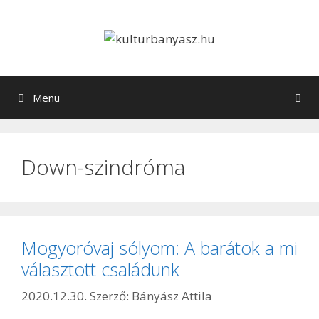
Kilépés
a
tartalomba
Menü
Down-szindróma
Mogyoróvaj sólyom: A barátok a mi
választott családunk
2020.12.30.
Szerző:
Bányász Attila