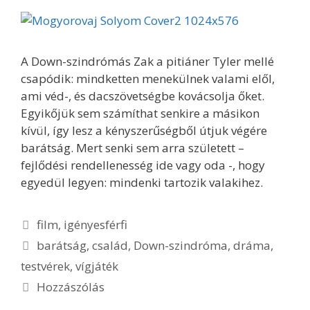
A Down-szindrómás Zak a pitiáner Tyler mellé
csapódik: mindketten menekülnek valami elől,
ami véd-, és dacszövetségbe kovácsolja őket.
Egyikőjük sem számíthat senkire a másikon
kívül, így lesz a kényszerűségből útjuk végére
barátság. Mert senki sem arra született –
fejlődési rendellenesség ide vagy oda -, hogy
egyedül legyen: mindenki tartozik valakihez.
Kategória
film
,
igényesférfi
Címkék
barátság
,
család
,
Down-szindróma
,
dráma
,
testvérek
,
vígjáték
Hozzászólás