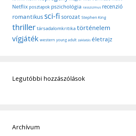
recenzió
pszichológia
Netflix
posztapok
rasszizmus
sci-fi
romantikus
sorozat
Stephen King
thriller
történelem
társadalomkritika
vígjáték
életrajz
western
young adult
zaklatás
Legutóbbi hozzászólások
Archívum