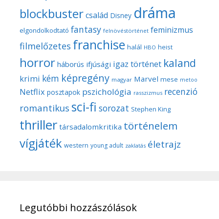
dráma
blockbuster
család
Disney
fantasy
feminizmus
elgondolkodtató
felnövéstörténet
franchise
filmelőzetes
halál
heist
HBO
horror
kaland
igaz történet
háborús
ifjúsági
képregény
kém
krimi
Marvel
mese
magyar
metoo
recenzió
pszichológia
Netflix
posztapok
rasszizmus
sci-fi
romantikus
sorozat
Stephen King
thriller
történelem
társadalomkritika
vígjáték
életrajz
western
young adult
zaklatás
Legutóbbi hozzászólások