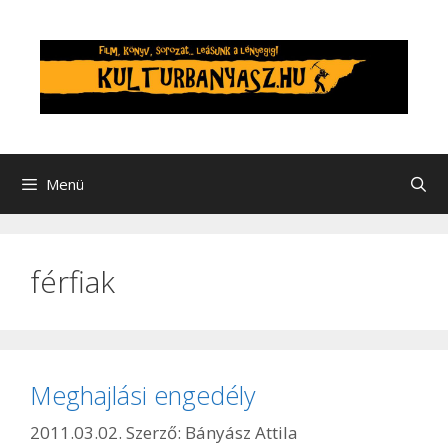
Kilépés
a
tartalomba
Menü
férfiak
Meghajlási engedély
2011.03.02.
Szerző:
Bányász Attila