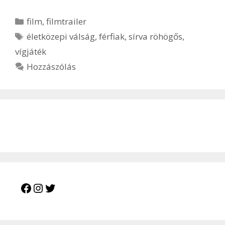
Kategória
film
,
filmtrailer
Címkék
életközepi válság
,
férfiak
,
sírva röhögős
,
vígjáték
Hozzászólás
Facebook
Instagram
Twitter