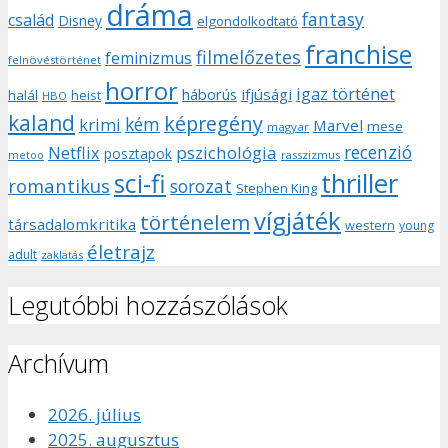
dráma
fantasy
család
Disney
elgondolkodtató
franchise
filmelőzetes
feminizmus
felnövéstörténet
horror
igaz történet
háborús
ifjúsági
halál
heist
HBO
kaland
képregény
kém
krimi
Marvel
mese
magyar
recenzió
pszichológia
Netflix
posztapok
rasszizmus
metoo
sci-fi
thriller
romantikus
sorozat
Stephen King
vígjáték
történelem
társadalomkritika
western
young
életrajz
adult
zaklatás
Legutóbbi hozzászólások
Archívum
2026. július
2025. augusztus