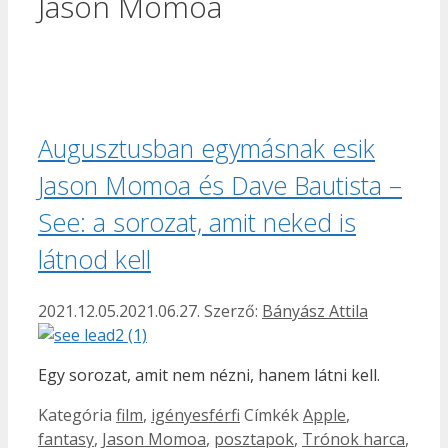
Jason Momoa
Augusztusban egymásnak esik
Jason Momoa és Dave Bautista –
See: a sorozat, amit neked is
látnod kell
2021.12.05.
2021.06.27.
Szerző:
Bányász Attila
Egy sorozat, amit nem nézni, hanem látni kell.
Kategória
film
,
igényesférfi
Címkék
Apple
,
fantasy
,
Jason Momoa
,
posztapok
,
Trónok harca
,