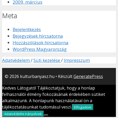
2009. március
Meta
Bejelentkezés
Bejegyzések hírcsatorna
Hozzászólások hírcsatorna
WordPress Magyarország
Adatvédelem
/
Süti kezelése
/
Impresszum
© 2026 kulturbanyasz.hu
• Készült
GeneratePress
Kedves Látogató! Tájékoztatjuk, hogy a honlap
felhasználói élmény fokozásának érdekében sütiket
alkalmazunk. A honlapunk használatával ön a
tájékoztatásunkat tudomásul veszi.
Elfogadom
Adatvédelmi irányelvek