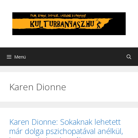
Kilépés
a
tartalomba
Menü
Karen Dionne
Karen Dionne: Sokaknak lehetett
már dolga pszichopatával anélkül,