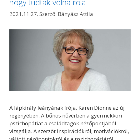
hogy tudtak volna róla
2021.11.27.
Szerző:
Bányász Attila
A lápkirály leányának írója, Karen Dionne az új
regényében, A bűnös nővérben a gyermekkori
pszichopátiát a családtagok nézőpontjából
vizsgálja. A szerzőt inspirációkról, motivációkról,
váltott nézőpontokról és a pszichopátiáról