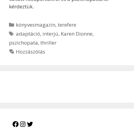
kérdeztük.
Kategória
könyvesmagazin
,
terefere
Címkék
adaptáció
,
interjú
,
Karen Dionne
,
pszichopata
,
thriller
Hozzászólás
Facebook
Instagram
Twitter