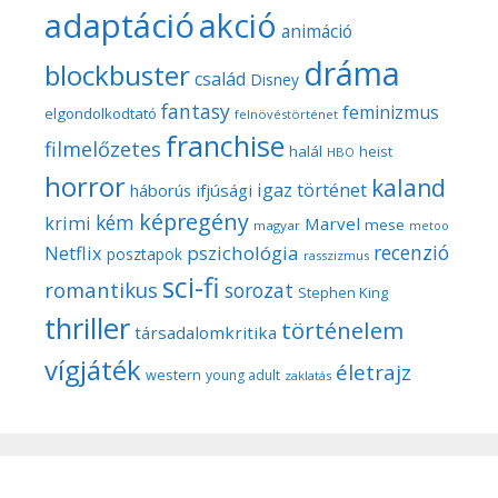
adaptáció
akció
animáció
dráma
blockbuster
család
Disney
fantasy
feminizmus
elgondolkodtató
felnövéstörténet
franchise
filmelőzetes
halál
heist
HBO
horror
kaland
igaz történet
háborús
ifjúsági
képregény
kém
krimi
Marvel
mese
magyar
metoo
recenzió
pszichológia
Netflix
posztapok
rasszizmus
sci-fi
romantikus
sorozat
Stephen King
thriller
történelem
társadalomkritika
vígjáték
életrajz
western
young adult
zaklatás