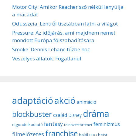
Motor City: Amikor Reacher szó nélkül lenyúlja
a macádat
Odüsszeia: Lentről tisztábban látni a világot
Pressure: Az időjárás, ami majdnem nemet
mondott Európa fölszabadítására
Smoke: Dennis Lehane tűzbe hoz
Veszélyes állatok: Fogatlanul
adaptáció
akció
animáció
dráma
blockbuster
család
Disney
fantasy
feminizmus
elgondolkodtató
felnövéstörténet
franchise
filmelőzetes
halál
heist
HBO