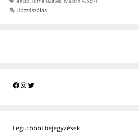
akció
,
filmelőzetes
,
Matrix 4
,
sci-fi
Hozzászólás
Facebook
Instagram
Twitter
Legutóbbi bejegyzések