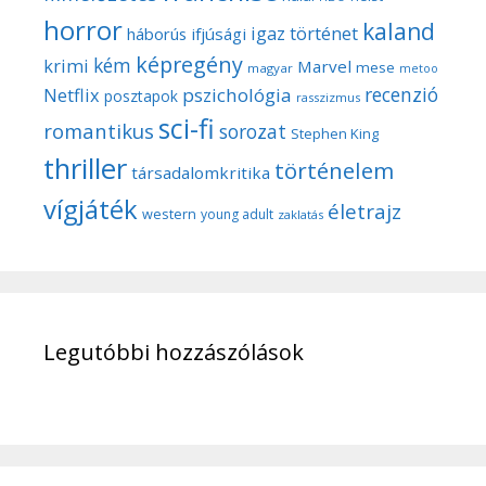
horror
kaland
igaz történet
háborús
ifjúsági
képregény
kém
krimi
Marvel
mese
magyar
metoo
recenzió
pszichológia
Netflix
posztapok
rasszizmus
sci-fi
romantikus
sorozat
Stephen King
thriller
történelem
társadalomkritika
vígjáték
életrajz
western
young adult
zaklatás
Legutóbbi hozzászólások