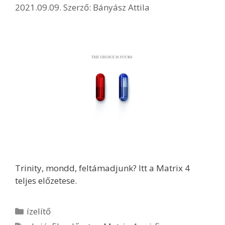
2021.09.09.
Szerző:
Bányász Attila
Trinity, mondd, feltámadjunk? Itt a Matrix 4
teljes előzetese.
Kategória
ízelítő
Címkék