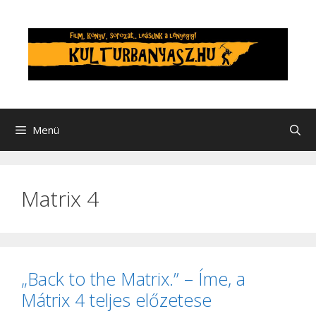
Kilépés
a
tartalomba
Menü
Matrix 4
„Back to the Matrix.” – Íme, a
Mátrix 4 teljes előzetese