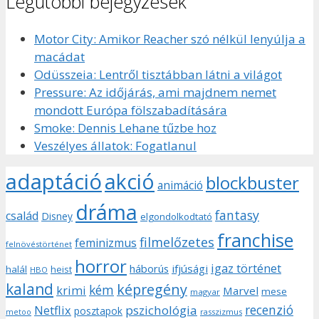
Legutóbbi bejegyzések
Motor City: Amikor Reacher szó nélkül lenyúlja a
macádat
Odüsszeia: Lentről tisztábban látni a világot
Pressure: Az időjárás, ami majdnem nemet
mondott Európa fölszabadítására
Smoke: Dennis Lehane tűzbe hoz
Veszélyes állatok: Fogatlanul
adaptáció
akció
blockbuster
animáció
dráma
fantasy
család
Disney
elgondolkodtató
franchise
filmelőzetes
feminizmus
felnövéstörténet
horror
igaz történet
háborús
ifjúsági
halál
heist
HBO
kaland
képregény
kém
krimi
Marvel
mese
magyar
recenzió
pszichológia
Netflix
posztapok
rasszizmus
metoo