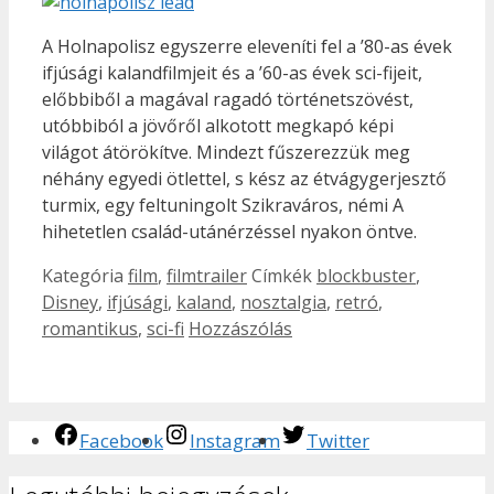
A Holnapolisz egyszerre eleveníti fel a ’80-as évek
ifjúsági kalandfilmjeit és a ’60-as évek sci-fijeit,
előbbiből a magával ragadó történetszövést,
utóbbiból a jövőről alkotott megkapó képi
világot átörökítve. Mindezt fűszerezzük meg
néhány egyedi ötlettel, s kész az étvágygerjesztő
turmix, egy feltuningolt Szikraváros, némi A
hihetetlen család-utánérzéssel nyakon öntve.
Kategória
film
,
filmtrailer
Címkék
blockbuster
,
Disney
,
ifjúsági
,
kaland
,
nosztalgia
,
retró
,
romantikus
,
sci-fi
Hozzászólás
Facebook
Instagram
Twitter