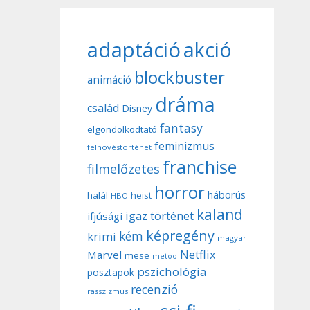
adaptáció
akció
blockbuster
animáció
dráma
család
Disney
fantasy
elgondolkodtató
feminizmus
felnövéstörténet
franchise
filmelőzetes
horror
háborús
halál
heist
HBO
kaland
igaz történet
ifjúsági
képregény
kém
krimi
magyar
Netflix
Marvel
mese
metoo
pszichológia
posztapok
recenzió
rasszizmus