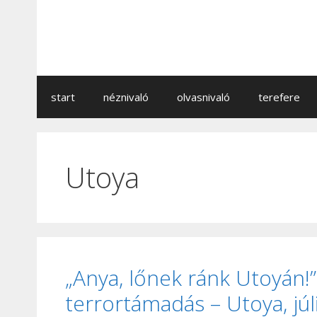
Kilépés
a
tartalomba
start
néznivaló
olvasnivaló
terefere
Utoya
„Anya, lőnek ránk Utoyán!”
terrortámadás – Utoya, júl