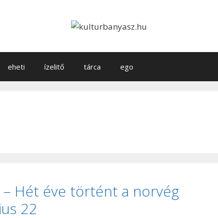
eheti
ízelitő
tárca
ego
 – Hét éve történt a norvég
ius 22