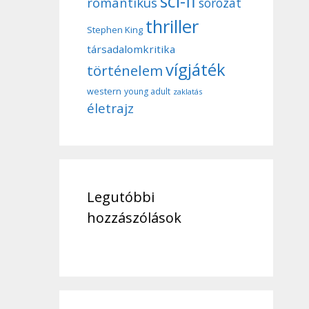
sci-fi
romantikus
sorozat
thriller
Stephen King
társadalomkritika
vígjáték
történelem
western
young adult
zaklatás
életrajz
Legutóbbi
hozzászólások