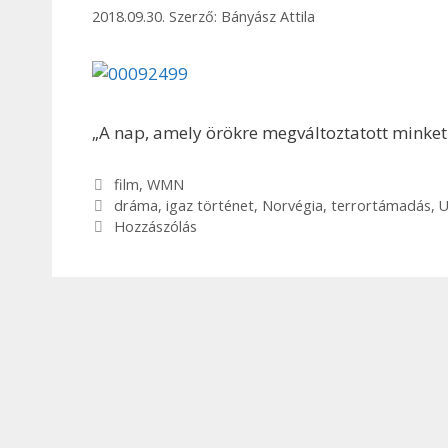
2018.09.30.
Szerző:
Bányász Attila
„A nap, amely örökre megváltoztatott minket
Kategória
film
,
WMN
Címkék
dráma
,
igaz történet
,
Norvégia
,
terrortámadás
,
U
Hozzászólás