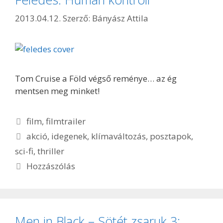
2013.04.12.
Szerző:
Bányász Attila
Tom Cruise a Föld végső reménye… az ég
mentsen meg minket!
Kategória
film
,
filmtrailer
Címkék
akció
,
idegenek
,
klímaváltozás
,
posztapok
,
sci-fi
,
thriller
Hozzászólás
Men in Black – Sötét zsaruk 3: