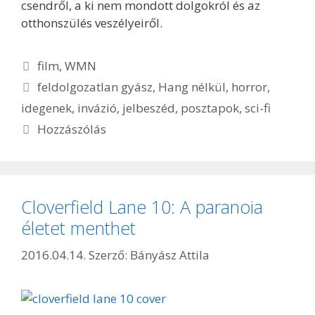
csendről, a ki nem mondott dolgokról és az
otthonszülés veszélyeiről.
Kategória
film
,
WMN
Címkék
feldolgozatlan gyász
,
Hang nélkül
,
horror
,
idegenek
,
invázió
,
jelbeszéd
,
posztapok
,
sci-fi
Hozzászólás
Cloverfield Lane 10: A paranoia
életet menthet
2016.04.14.
Szerző:
Bányász Attila