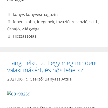
Kategória
könyv
,
könyvesmagazin
Címkék
fehér szoba
,
idegenek
,
invázió
,
recenzió
,
sci-fi
,
űrhajó
,
világvége
Hozzászólás
Hang nélkül 2: Tégy meg mindent
valaki másért, és hős lehetsz!
2021.06.19.
Szerző:
Bányász Attila