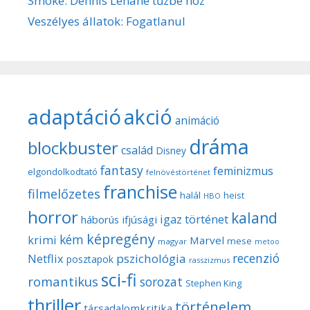
Smoke: Dennis Lehane tűzbe hoz
Veszélyes állatok: Fogatlanul
adaptáció
akció
animáció
dráma
blockbuster
család
Disney
fantasy
feminizmus
elgondolkodtató
felnövéstörténet
franchise
filmelőzetes
halál
heist
HBO
horror
kaland
igaz történet
háborús
ifjúsági
képregény
kém
krimi
Marvel
mese
magyar
metoo
recenzió
pszichológia
Netflix
posztapok
rasszizmus
sci-fi
romantikus
sorozat
Stephen King
thriller
történelem
társadalomkritika