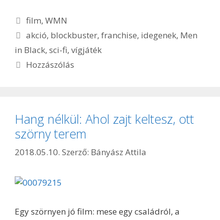
Kategória
film
,
WMN
Címkék
akció
,
blockbuster
,
franchise
,
idegenek
,
Men
in Black
,
sci-fi
,
vígjáték
Hozzászólás
Hang nélkül: Ahol zajt keltesz, ott
szörny terem
2018.05.10.
Szerző:
Bányász Attila
Egy szörnyen jó film: mese egy családról, a