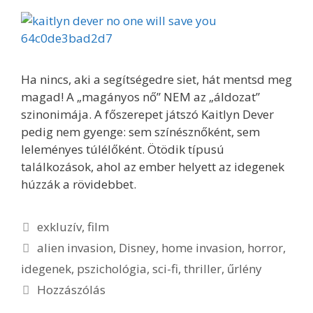
Ha nincs, aki a segítségedre siet, hát mentsd meg
magad! A „magányos nő” NEM az „áldozat”
szinonimája. A főszerepet játszó Kaitlyn Dever
pedig nem gyenge: sem színésznőként, sem
leleményes túlélőként. Ötödik típusú
találkozások, ahol az ember helyett az idegenek
húzzák a rövidebbet.
Kategória
exkluzív
,
film
Címkék
alien invasion
,
Disney
,
home invasion
,
horror
,
idegenek
,
pszichológia
,
sci-fi
,
thriller
,
űrlény
Hozzászólás