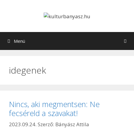
Kilépés
a
tartalomba
Menü
idegenek
Nincs, aki megmentsen: Ne
fecséreld a szavakat!
2023.09.24.
Szerző:
Bányász Attila