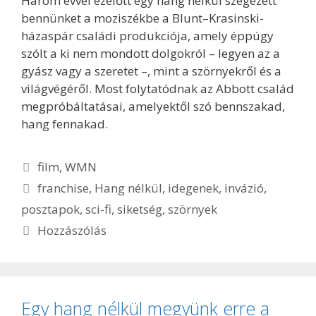
Három évvel ezelőtt egy hang nélkül szegezett
bennünket a moziszékbe a Blunt–Krasinski-
házaspár családi produkciója, amely éppúgy
szólt a ki nem mondott dolgokról – legyen az a
gyász vagy a szeretet –, mint a szörnyekről és a
világvégéről. Most folytatódnak az Abbott család
megpróbáltatásai, amelyektől szó bennszakad,
hang fennakad.
Kategória
film
,
WMN
Címkék
franchise
,
Hang nélkül
,
idegenek
,
invázió
,
posztapok
,
sci-fi
,
siketség
,
szörnyek
Hozzászólás
Egy hang nélkül megyünk erre a