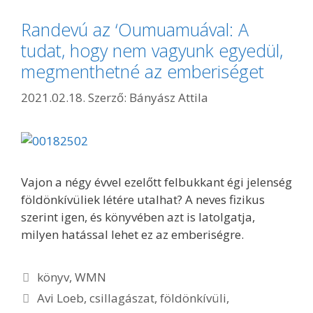
Randevú az ‘Oumuamuával: A
tudat, hogy nem vagyunk egyedül,
megmenthetné az emberiséget
2021.02.18.
Szerző:
Bányász Attila
Vajon a négy évvel ezelőtt felbukkant égi jelenség
földönkívüliek létére utalhat? A neves fizikus
szerint igen, és könyvében azt is latolgatja,
milyen hatással lehet ez az emberiségre.
Kategória
könyv
,
WMN
Címkék
Avi Loeb
,
csillagászat
,
földönkívüli
,