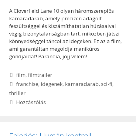
A Cloverfield Lane 10 olyan háromszereplős
kamaradarab, amely precízen adagolt
feszültséggel és kiszámíthatatlan húzásaival
végig bizonytalanságban tart, miközben játszi
könnyedséggel táncol az idegeken. Ez az a film,
ami garantáltan megoldja manikűrös
gondjaidat! Paranoia, jöjj velem!
Kategória
film
,
filmtrailer
Címkék
franchise
,
idegenek
,
kamaradarab
,
sci-fi
,
thriller
Hozzászólás
Feledés: Humán kontroll