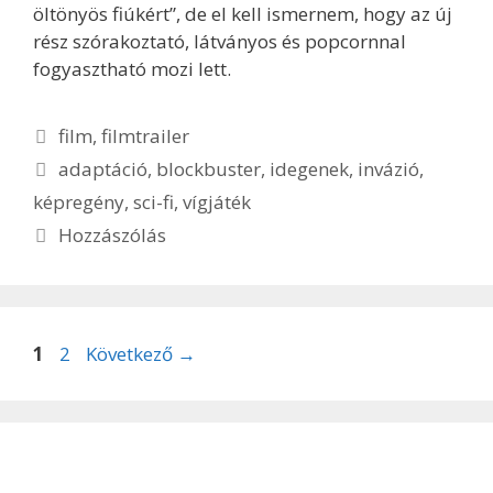
öltönyös fiúkért”, de el kell ismernem, hogy az új
rész szórakoztató, látványos és popcornnal
fogyasztható mozi lett.
Kategória
film
,
filmtrailer
Címkék
adaptáció
,
blockbuster
,
idegenek
,
invázió
,
képregény
,
sci-fi
,
vígjáték
Hozzászólás
Oldal
Oldal
1
2
Következő
→