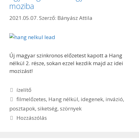
moziba
2021.05.07.
Szerző:
Bányász Attila
Új magyar szinkronos előzetest kapott a Hang
nélkül 2. része, sokan ezzel kezdik majd az idei
mozizást!
Kategória
ízelítő
Címkék
filmelőzetes
,
Hang nélkül
,
idegenek
,
invázió
,
posztapok
,
siketség
,
szörnyek
Hozzászólás