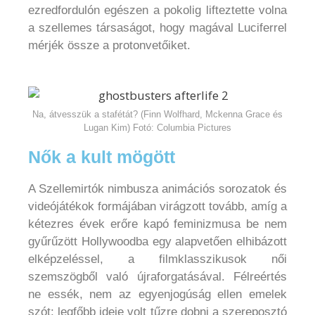
ezredfordulón egészen a pokolig lifteztette volna
a szellemes társaságot, hogy magával Luciferrel
mérjék össze a protonvetőiket.
Na, átvesszük a stafétát? (Finn Wolfhard, Mckenna Grace és
Lugan Kim) Fotó: Columbia Pictures
Nők a kult mögött
A Szellemirtók nimbusza animációs sorozatok és
videójátékok formájában virágzott tovább, amíg a
kétezres évek erőre kapó feminizmusa be nem
gyűrűzött Hollywoodba egy alapvetően elhibázott
elképzeléssel, a filmklasszikusok női
szemszögből való újraforgatásával. Félreértés
ne essék, nem az egyenjogúság ellen emelek
szót: legfőbb ideje volt tűzre dobni a szereposztó