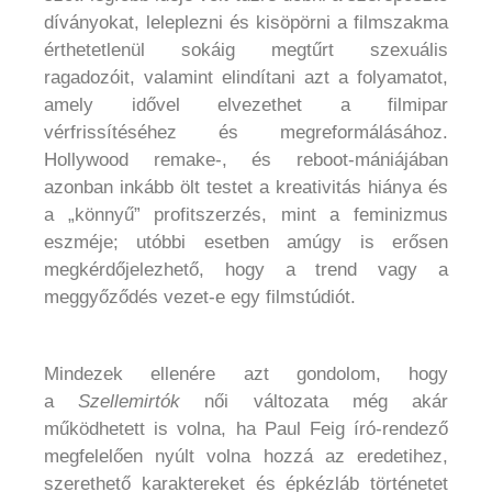
díványokat, leleplezni és kisöpörni a filmszakma
érthetetlenül sokáig megtűrt szexuális
ragadozóit, valamint elindítani azt a folyamatot,
amely idővel elvezethet a filmipar
vérfrissítéséhez és megreformálásához.
Hollywood remake-, és reboot-mániájában
azonban inkább ölt testet a kreativitás hiánya és
a „könnyű” profitszerzés, mint a feminizmus
eszméje; utóbbi esetben amúgy is erősen
megkérdőjelezhető, hogy a trend vagy a
meggyőződés vezet-e egy filmstúdiót.
Mindezek ellenére azt gondolom, hogy
a
Szellemirtók
női változata még akár
működhetett is volna, ha Paul Feig író-rendező
megfelelően nyúlt volna hozzá az eredetihez,
szerethető karaktereket és épkézláb történetet