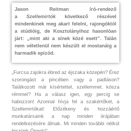
Jason Reitman író-rendező
a
Szellemirtók
következő részével
mindenkinek meg akart felelni, rajongóktól
a stúdióig, de Kosztolányihoz hasonlóan
járt: „mint aki a sínek közé esett”. Talán
nem véletlenül nem készült el mostanáig a
harmadik epizód.
„Furcsa zajokra ébred az éjszaka közepén? Érez
szorongást a pincében vagy a padláson?
Találkozott már kísértettel, szellemmel, kósza
rémmel? Ha a válasz igen, egy percig se
habozzon! Azonnal hívja fel a szakértőket, a
Szellemirtókat! Előzékeny és hozzáértő
munkatársaink a nap minden órájában
rendelkezésére állnak. Mi minden további nélkül
hiszünk Önnek!”