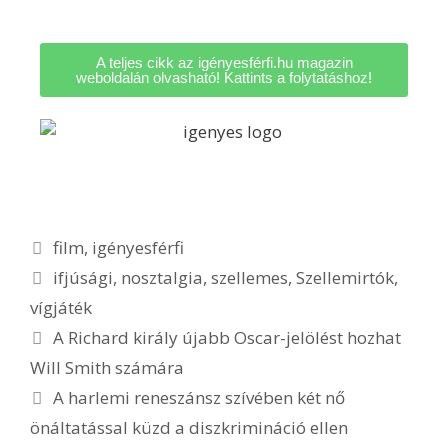
A teljes cikk az igényesférfi.hu magazin
weboldalán olvasható! Kattints a folytatáshoz!
film
,
igényesférfi
ifjúsági
,
nosztalgia
,
szellemes
,
Szellemirtók
,
vígjáték
A Richard király újabb Oscar-jelölést hozhat
Will Smith számára
A harlemi reneszánsz szívében két nő
önáltatással küzd a diszkrimináció ellen