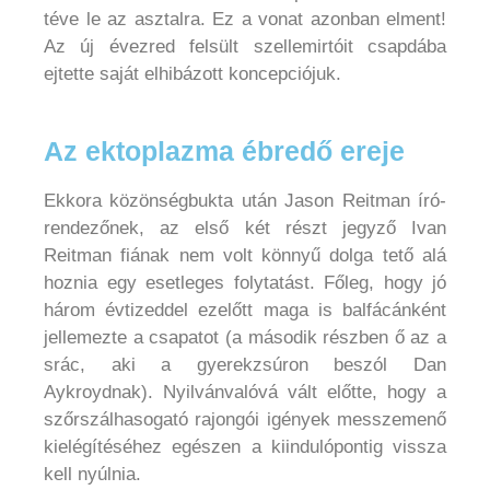
téve le az asztalra. Ez a vonat azonban elment!
Az új évezred felsült szellemirtóit csapdába
ejtette saját elhibázott koncepciójuk.
Az ektoplazma ébredő ereje
Ekkora közönségbukta után Jason Reitman író-
rendezőnek, az első két részt jegyző Ivan
Reitman fiának nem volt könnyű dolga tető alá
hoznia egy esetleges folytatást. Főleg, hogy jó
három évtizeddel ezelőtt maga is balfácánként
jellemezte a csapatot (a második részben ő az a
srác, aki a gyerekzsúron beszól Dan
Aykroydnak). Nyilvánvalóvá vált előtte, hogy a
szőrszálhasogató rajongói igények messzemenő
kielégítéséhez egészen a kiindulópontig vissza
kell nyúlnia.