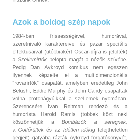
Azok a boldog szép napok
1984-ben frissességével, humorával,
szeretnivaló karaktereivel és pazar speciális
effektusaival (utóbbiakért Oscar-díjra is jelölték)
a
Szellemirtók
belopta magát a nézők szívébe.
Pedig Dan Aykroyd komikus nem egészen
ilyennek képzelte el a multidimenzionális
“rovarirtók” csapatát, amelyben eredetileg John
Belushi, Eddie Murphy és John Candy csapattak
volna protonágyúikkal a szellemek nyomában.
Szerencsére Ivan Reitman rendező és a
humorista Harold Ramis (többek közt neki
köszönhetjük a
Bombázók a seregnek
,
a
Golfőrültek
és az
Idétlen időkig
felejthetetlen
gegjeit) gatyába rázták Aykroyd forgatókönyvét,