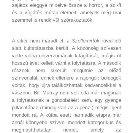
sajátos eleggyé mixelve össze a horror, a sci-fi
és a vígjáték műfaji elemeit, amelyek még mai
szemmel is rendkívül szórakoztatók.
A siker nem maradt el, a
Szellemirtók
rövid idő
alatt kultstátuszba került. A közönség szívesen
vette volna univerzumának kitágítását, mégis öt
hosszú évet kellett várni a folytatásra. A második
résznek nem sikerült megütnie az előző
színvonalát, ennek ellenére a rajongók boldogok
voltak, hogy újra találkozhattak kedvenceikkel a
vásznon. Bill Murray nem volt oda már magának
a folytatásnak a gondolatáért sem, egy gyenge
pillanatában (mindig van az a pénz!) mégis igent
mondott rá. A kútba esett harmadik etapra már
annál könnyebb szívvel mondott kategorikus és
megmásíthatatlan nemet, amely az