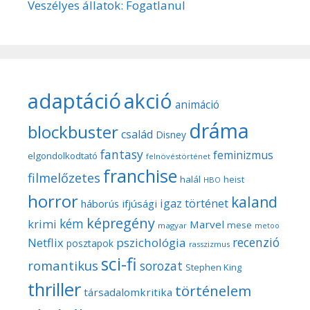
Veszélyes állatok: Fogatlanul
adaptáció
akció
animáció
dráma
blockbuster
család
Disney
fantasy
feminizmus
elgondolkodtató
felnövéstörténet
franchise
filmelőzetes
halál
heist
HBO
horror
kaland
igaz történet
háborús
ifjúsági
képregény
kém
krimi
Marvel
mese
magyar
metoo
recenzió
pszichológia
Netflix
posztapok
rasszizmus
sci-fi
romantikus
sorozat
Stephen King
thriller
történelem
társadalomkritika