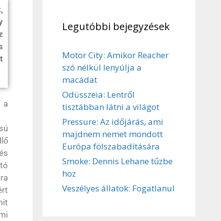
,
y
Legutóbbi bejegyzések
z
s
Motor City: Amikor Reacher
t
szó nélkül lenyúlja a
macádat
Odüsszeia: Lentről
 a
tisztábban látni a világot
Pressure: Az időjárás, ami
ású
majdnem nemet mondott
llő
Európa fölszabadítására
és
Smoke: Dennis Lehane tűzbe
ító
hoz
ára
Veszélyes állatok: Fogatlanul
rt
it
mi