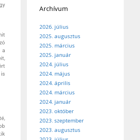
gy
Archívum
2026. július
mit
2025. augusztus
zó
2025. március
 a
2025. január
t,
2024. július
rt
2024. május
 is
2024. április
2024. március
2024. január
2023. október
té,
2023. szeptember
bb
2023. augusztus
ik
2023. július