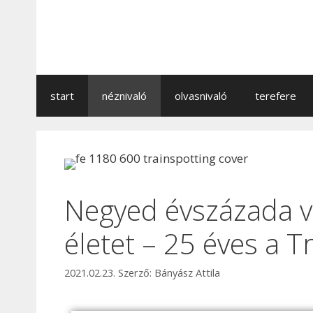
start
néznivaló
olvasnivaló
terefere
Negyed évszázada vá
életet – 25 éves a T
2021.02.23.
Szerző:
Bányász Attila