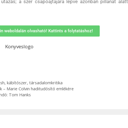
 utazás; a szer csapóajtajára lépve azonban pillanat alat
.
n weboldalán olvasható! Kattints a folytatáshoz!
lsh
,
kábítószer
,
társadalomkritika
k – Marie Colvin haditudósító emlékére
rmondó: Tom Hanks