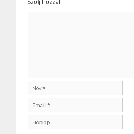
Szólj hozzá!