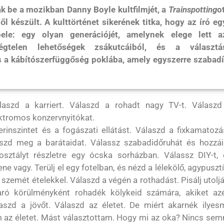
k be a mozikban Danny Boyle kultfilmjét, a
Trainspotting
ot
 készült. A kulttörténet sikerének titka, hogy az író eg
bele: egy olyan generációjét, amelynek elege lett a
égtelen lehetőségek zsákutcáiból, és a választá
 a kábítószerfüggőség poklába, amely egyszerre szabadí
laszd a karriert. Válaszd a rohadt nagy TV-t. Válaszd
ektromos konzervnyitókat.
rinszintet és a fogászati ellátást. Válaszd a fixkamatoz
laszd meg a barátaidat. Válassz szabadidőruhát és hozzái
sztályt részletre egy ócska sorházban. Válassz DIY-t, 
e vagy. Terülj el egy fotelban, és nézd a lélekölő, agypuszt
szemét ételekkel. Válaszd a végén a rothadást. Pisálj utolj
ró körülményként rohadék kölykeid számára, akiket azé
aszd a jövőt. Válaszd az életet. De miért akarnék ilyesm
 az életet. Mást választottam. Hogy mi az oka? Nincs sem