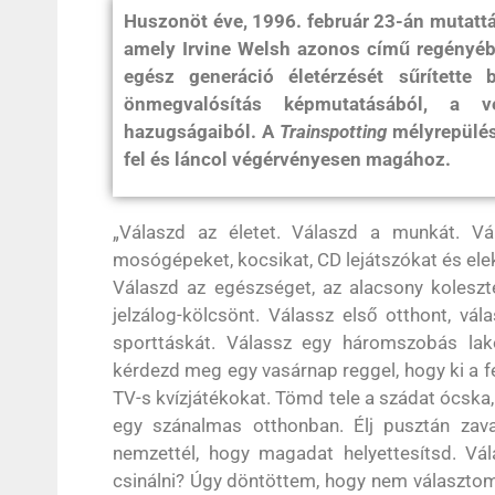
Huszonöt éve, 1996. február 23-án mutattá
amely Irvine Welsh azonos című regényéből
egész generáció életérzését sűrítette 
önmegvalósítás képmutatásából, a v
hazugságaiból. A
Trainspotting
mélyrepülés
fel és láncol végérvényesen magához.
„Válaszd az életet. Válaszd a munkát. Vá
mosógépeket, kocsikat, CD lejátszókat és el
Válaszd az egészséget, az alacsony koleszte
jelzálog-kölcsönt. Válassz első otthont, vá
sporttáskát. Válassz egy háromszobás lako
kérdezd meg egy vasárnap reggel, hogy ki a fen
TV-s kvízjátékokat. Tömd tele a szádat ócska, 
egy szánalmas otthonban. Élj pusztán zava
nemzettél, hogy magadat helyettesítsd. Vál
csinálni? Úgy döntöttem, hogy nem választom