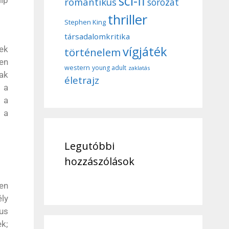
sci-fi
ip
romantikus
sorozat
thriller
Stephen King
társadalomkritika
vígjáték
ek
történelem
en
western
young adult
zaklatás
ak
életrajz
 a
 a
 a
Legutóbbi
hozzászólások
en
ély
kus
k;