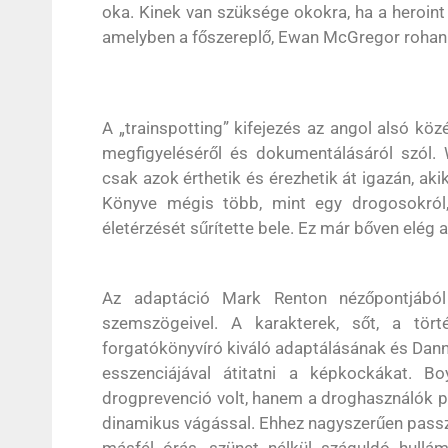
oka. Kinek van szüksége okokra, ha a heroint v
amelyben a főszereplő, Ewan McGregor rohan a
A „trainspotting” kifejezés az angol alsó kö
megfigyeléséről és dokumentálásáról szól. 
csak azok érthetik és érezhetik át igazán, 
Könyve mégis több, mint egy drogosokról,
életérzését sűrítette bele. Ez már bőven elég 
Az adaptáció Mark Renton nézőpontjából
szemszögeivel. A karakterek, sőt, a tör
forgatókönyvíró kiváló adaptálásának és Danny
esszenciájával átitatni a képkockákat. Bo
drogprevenció volt, hanem a droghasználók p
dinamikus vágással. Ehhez nagyszerűen passzo