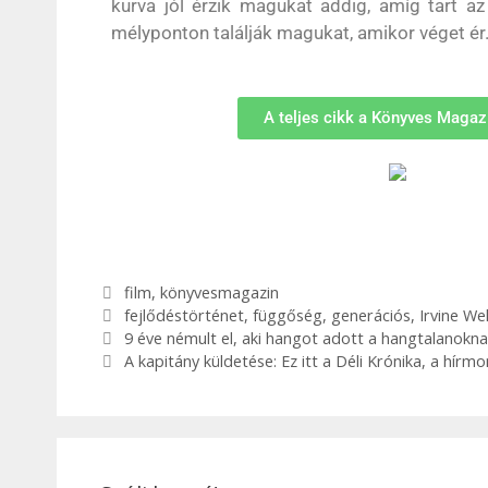
kurva jól érzik magukat addig, amíg tart az
mélyponton találják magukat, amikor véget ér
A teljes cikk a Könyves Magazi
film
,
könyvesmagazin
fejlődéstörténet
,
függőség
,
generációs
,
Irvine We
9 éve némult el, aki hangot adott a hangtalanokna
A kapitány küldetése: Ez itt a Déli Krónika, a hí