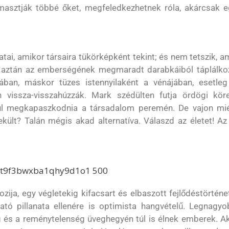
asztják többé őket, megfeledkezhetnek róla, akárcsak e
ai, amikor társaira tükörképként tekint; és nem tetszik, a
 de aztán az emberségének megmaradt darabkáiból táplálko
an, máskor tüzes istennyilaként a vénájában, esetleg
n vissza-visszahúzzák. Mark szédülten futja ördögi körei
erül megkapaszkodnia a társadalom peremén. De vajon mié
ült? Talán mégis akad alternatíva. Válaszd az életet! Az
ija, egy végletekig kifacsart és elbaszott fejlődéstörténe
tó pillanata ellenére is optimista hangvételű. Legnagyo
 és a reménytelenség üveghegyén túl is élnek emberek. Ak