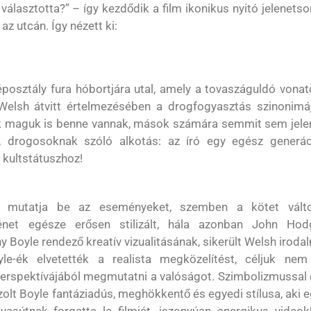
álasztotta?” – így kezdődik a film ikonikus nyitó jelenetso
z utcán. Így nézett ki:
zéposztály fura hóbortjára utal, amely a tovaszáguldó vona
Welsh átvitt értelmezésében a drogfogyasztás szinonimáj
akik maguk is benne vannak, mások számára semmit sem jele
 drogosoknak szóló alkotás: az író egy egész generác
a kultstátuszhoz!
 mutatja be az eseményeket, szemben a kötet válto
ténet egésze erősen stilizált, hála azonban John Hod
 Boyle rendező kreatív vizualitásának, sikerült Welsh iroda
yle-ék elvetették a realista megközelítést, céljuk nem
erspektívájából megmutatni a valóságot. Szimbolizmussal 
lt Boyle fantáziadús, meghökkentő és egyedi stílusa, aki 