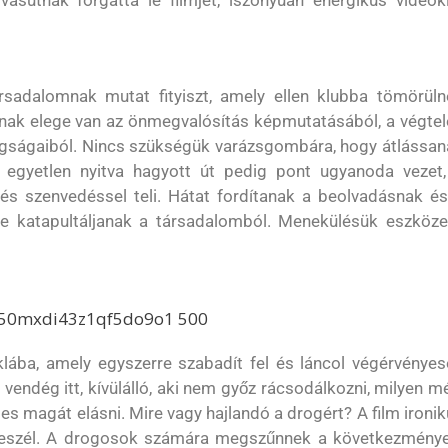
asútnak forgatta le filmjét, iszonyúan energikus videokl
sadalomnak mutat fityiszt, amely ellen klubba tömörüln
nak elege van az önmegvalósítás képmutatásából, a végtel
ugságaiból. Nincs szükségük varázsgombára, hogy átlássan
az egyetlen nyitva hagyott út pedig pont ugyanoda vezet,
s szenvedéssel teli. Hátat fordítanak a beolvadásnak és
e katapultáljanak a társadalomból. Menekülésük eszköze
lába, amely egyszerre szabadít fel és láncol végérvényes
endég itt, kívülálló, aki nem győz rácsodálkozni, milyen m
es magát elásni. Mire vagy hajlandó a drogért? A film ironi
 beszél. A drogosok számára megszűnnek a következménye