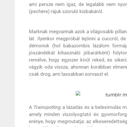
ami persze nem igaz, de legalább nem nyom
(pechére) rájuk szoruló kisbabáról.
Marknak megvannak azok a világosabb pillanat
lát. Ilyenkor megpróbál lejönni a cuccról,
démonok (hol babazombis lázálom formájáb
jószándékát kihasználó jóbarátként) folyto
remélve, hogy egyszer kívül reked, és sik
vágyik oda vissza, ahonnan korábban elmenek
csak drog, ami lassabban sorvaszt el.
A
Trainspotting
a lázadás és a belesimulás moz
amely minden viszolyogtató és gyomorforga
erénye, hogy megmutatja: az elkeseredettség