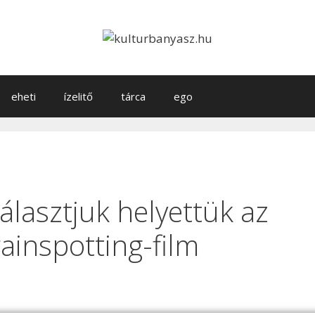
eheti
ízelitő
tárca
ego
lasztjuk helyettük az
rainspotting-film