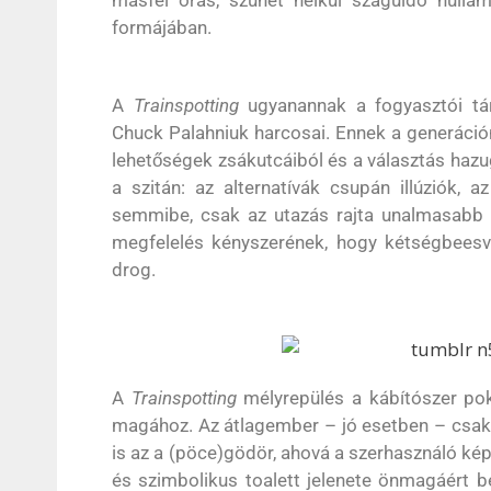
másfél órás, szünet nélkül száguldó hullámv
formájában.
A
Trainspotting
ugyanannak a fogyasztói tár
Chuck Palahniuk harcosai. Ennek a generáció
lehetőségek zsákutcáiból és a választás haz
a szitán: az alternatívák csupán illúziók, 
semmibe, csak az utazás rajta unalmasabb é
megfelelés kényszerének, hogy kétségbeesv
drog.
A
Trainspotting
mélyrepülés a kábítószer pok
magához. Az átlagember – jó esetben – csak v
is az a (pöce)gödör, ahová a szerhasználó kép
és szimbolikus toalett jelenete önmagáért