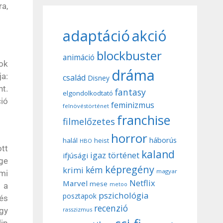
ra,
adaptáció
akció
blockbuster
animáció
tok
dráma
a:
család
Disney
nt.
fantasy
elgondolkodtató
ió
feminizmus
felnövéstörténet
franchise
filmelőzetes
horror
háborús
halál
heist
HBO
tt
kaland
igaz történet
ifjúsági
ge
képregény
kém
krimi
magyar
lmi
Netflix
Marvel
mese
metoo
 a
pszichológia
posztapok
és
recenzió
rasszizmus
egy