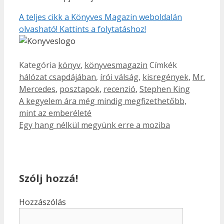
A teljes cikk a Könyves Magazin weboldalán
olvasható! Kattints a folytatáshoz!
Kategória
könyv
,
könyvesmagazin
Címkék
hálózat csapdájában
,
írói válság
,
kisregények
,
Mr.
Mercedes
,
posztapok
,
recenzió
,
Stephen King
A kegyelem ára még mindig megfizethetőbb,
mint az emberéleté
Egy hang nélkül megyünk erre a moziba
Szólj hozzá!
Hozzászólás