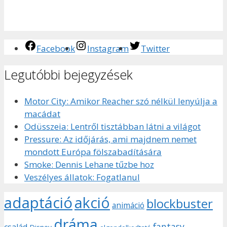
Facebook
Instagram
Twitter
Legutóbbi bejegyzések
Motor City: Amikor Reacher szó nélkül lenyúlja a
macádat
Odüsszeia: Lentről tisztábban látni a világot
Pressure: Az időjárás, ami majdnem nemet
mondott Európa fölszabadítására
Smoke: Dennis Lehane tűzbe hoz
Veszélyes állatok: Fogatlanul
adaptáció
akció
blockbuster
animáció
dráma
fantasy
család