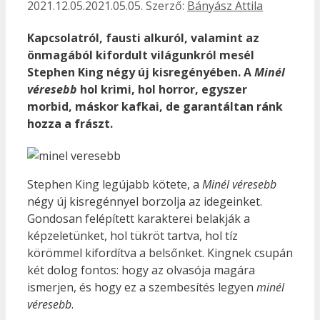
2021.12.05.
2021.05.05.
Szerző:
Bányász Attila
Kapcsolatról, fausti alkuról, valamint az
önmagából kifordult világunkról mesél
Stephen King négy új kisregényében. A
Minél
véresebb
hol krimi, hol horror, egyszer
morbid, máskor kafkai, de garantáltan ránk
hozza a frászt.
Stephen King legújabb kötete, a
Minél véresebb
négy új kisregénnyel borzolja az idegeinket.
Gondosan felépített karakterei belakják a
képzeletünket, hol tükröt tartva, hol tíz
körömmel kifordítva a belsőnket. Kingnek csupán
két dolog fontos: hogy az olvasója magára
ismerjen, és hogy ez a szembesítés legyen
minél
véresebb
.