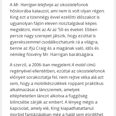
A
Mr. Harrigan telefonja
az okostelefonok
hőskorába kalauzol, ami nem is volt olyan régen:
King ezt a tizennégy évvel ezelőtti időszakot is
ugyanolyan fájón eleven nosztalgiával képes
megidézni, mint az
Az
az ’50-es éveket. Ebben
persze nagy szerepet játszik, hogy ezúttal is
gyerekszemmel csodálkozhatunk rá a világra,
benne az ifjú Craig és a magának való, idős és
némileg fösvény Mr. Harrigan barátságára.
A szerző, a 2006-ban megjelent
A mobil
című
regényével ellentétben, ezúttal az okostelefonok
előnyeit sorakoztatja fel, nem rejtve véka alá azt
sem, hogy a mobilkészülékek roppant praktikus
alkalmazásai a láncszemek, amelyek
eltéphetetlen láncot alkotva a függőség
bilincsébe zárják az embert. A lényeg mégis a
kapcsolat, amely elé, King kiapadhatatlanul
morbid fantáziájában még a halál sem gördíthet