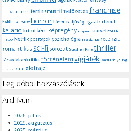
Disney
elgondolkodtató
franchise
filmelőzetes
feminizmus
felnövéstörténet
horror
igaz történet
háborús
ifjúsági
halál
heist
HBO
kaland
képregény
kém
krimi
Marvel
mese
magyar
recenzió
pszichológia
Netflix
posztapok
rasszizmus
metoo
sci-fi
thriller
romantikus
sorozat
Stephen King
vígjáték
történelem
társadalomkritika
western
young
életrajz
adult
zaklatás
Legutóbbi hozzászólások
Archívum
2026. július
2025. augusztus
2025. március