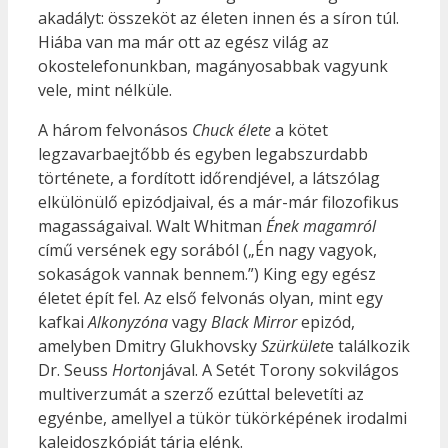
akadályt: összeköt az életen innen és a síron túl.
Hiába van ma már ott az egész világ az
okostelefonunkban, magányosabbak vagyunk
vele, mint nélküle.
A három felvonásos
Chuck élete
a kötet
legzavarbaejtőbb és egyben legabszurdabb
története, a fordított időrendjével, a látszólag
elkülönülő epizódjaival, és a már-már filozofikus
magasságaival. Walt Whitman
Ének magamról
című versének egy sorából („Én nagy vagyok,
sokaságok vannak bennem.”) King egy egész
életet épít fel. Az első felvonás olyan, mint egy
kafkai
Alkonyzóna
vagy
Black Mirror
epizód,
amelyben Dmitry Glukhovsky
Szürkület
e találkozik
Dr. Seuss
Horton
jával. A Setét Torony sokvilágos
multiverzumát a szerző ezúttal belevetíti az
egyénbe, amellyel a tükör tükörképének irodalmi
kaleidoszkópját tárja elénk.