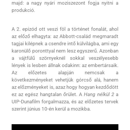
majd: a nagy nyári moziszezont fogja nyitni a
produkció.
A 2. epizód ott veszi föl a történet fonalát, ahol
az előző elhagyta: az Abbott-család megmaradt
tagjai kilépnek a csendre intő külvilágba, ami egy
karonülő poronttyal nem lesz egyszerű. Azonban
a vájtfülű szörnyeknél sokkal veszélyesebb
lények is lesben állnak odakinn: az embertársaik.
Az előzetes alapján nemcsak a
következményeket vehetjük górcső alá, hanem
az előzményeket is, azaz hogy hogyan kezdődött
ez az egész hangtalan őrület. A
Hang nélkül 2
a
UIP-Dunafilm forgalmazza, és az előzetes tervek
szerint június 10-én kerül a mozikba.