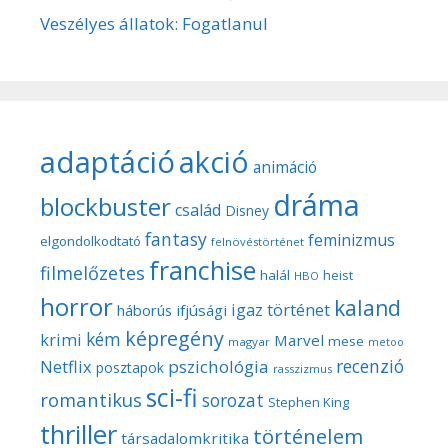
Veszélyes állatok: Fogatlanul
adaptáció
akció
animáció
dráma
blockbuster
család
Disney
fantasy
feminizmus
elgondolkodtató
felnövéstörténet
franchise
filmelőzetes
halál
heist
HBO
horror
kaland
igaz történet
háborús
ifjúsági
képregény
kém
krimi
Marvel
mese
magyar
metoo
recenzió
pszichológia
Netflix
posztapok
rasszizmus
sci-fi
romantikus
sorozat
Stephen King
thriller
történelem
társadalomkritika