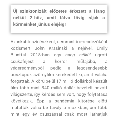
Új szinkronizált előzetes érkezett a Hang
nélkül 2-höz, amit látva tövig rájuk a
körmeinket június elejéig!
Az inkább színészként, semmint író-rendezőként
közismert John Krasinski a nejével, Emily
Blunttal 2018-ban egy
hang nélkül
ugrott
csukafejest a horror műfajába, a
végeredményből pedig a legcsendesebb
posztapok szörnyfilm kerekedett ki, amit valaha
forgattak. A körülbelül 17 millió dollárból készült
film több mint 340 millió dollár bevételt hozott
világszerte, így kérdés sem volt, hogy folytatása
következik. Épp a pandémia kitörése előtt
mutatták volna be tavaly a mozikban, ám több
mint egy év csúszással csak most láthatjuk