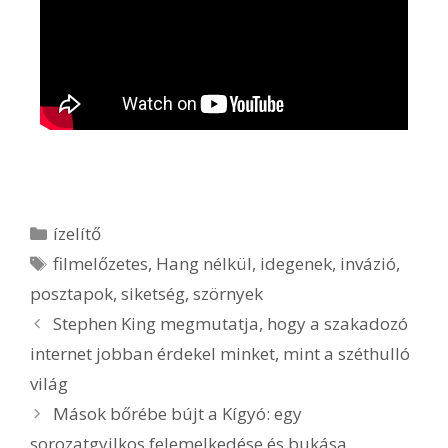
ízelítő
filmelőzetes
,
Hang nélkül
,
idegenek
,
invázió
,
posztapok
,
siketség
,
szörnyek
Stephen King megmutatja, hogy a szakadozó
internet jobban érdekel minket, mint a széthulló
világ
Mások bőrébe bújt a Kígyó: egy
sorozatgyilkos felemelkedése és bukása