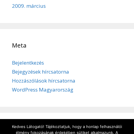
2009. március
Meta
Bejelentkezés
Bejegyzések hírcsatorna
Hozzászólások hírcsatorna
WordPress Magyarország
Kedves Látogató! Tájékoztatjuk, hogy a honlap felhasználói
Adatvédelem
/
Süti kezelése
/
Impresszum
élmény fokozásának érdekében sütiket alkalmazunk. A