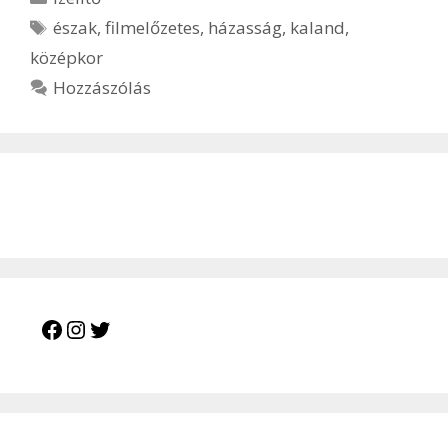
Címkék
észak
,
filmelőzetes
,
házasság
,
kaland
,
középkor
Hozzászólás
Facebook
Instagram
Twitter