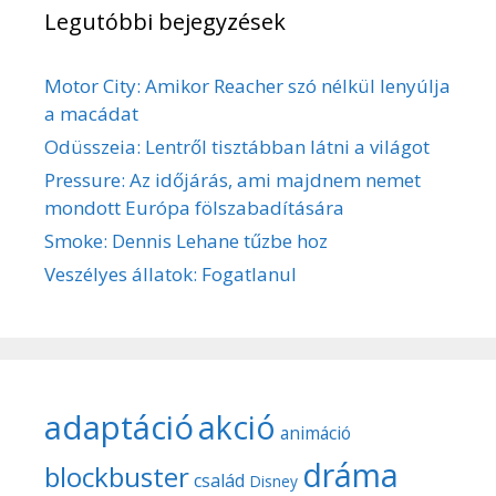
Legutóbbi bejegyzések
Motor City: Amikor Reacher szó nélkül lenyúlja
a macádat
Odüsszeia: Lentről tisztábban látni a világot
Pressure: Az időjárás, ami majdnem nemet
mondott Európa fölszabadítására
Smoke: Dennis Lehane tűzbe hoz
Veszélyes állatok: Fogatlanul
adaptáció
akció
animáció
dráma
blockbuster
család
Disney