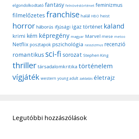
fantasy
feminizmus
elgondolkodtató
felnövéstörténet
franchise
filmelőzetes
halál
heist
HBO
horror
kaland
igaz történet
háborús
ifjúsági
képregény
kém
krimi
Marvel
mese
magyar
metoo
recenzió
pszichológia
Netflix
posztapok
rasszizmus
sci-fi
romantikus
sorozat
Stephen King
thriller
történelem
társadalomkritika
vígjáték
életrajz
western
young adult
zaklatás
Legutóbbi hozzászólások