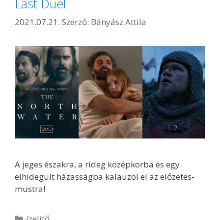
Last Duel
2021.07.21.
Szerző:
Bányász Attila
A jeges északra, a rideg középkorba és egy
elhidegült házasságba kalauzol el az előzetes-
mustra!
Kategória
ízelítő