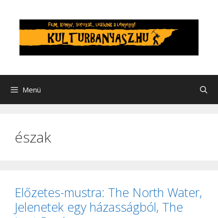
Kilépés
a
tartalomba
Menü
észak
Előzetes-mustra: The North Water,
Jelenetek egy házasságból, The