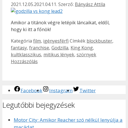
2021.12.05.
2021.04.11.
Szerző:
Bányász Attila
Amikor a titánok végre letépik láncaikat, eldől,
hogy ki itt a főnök!
Kategória
film
,
igényesférfi
Címkék
blockbuster
,
fantasy
,
franchise
,
Godzilla
,
King Kong
,
kultklasszikus
,
mitikus lények
,
szörnyek
Hozzászólás
Facebook
Instagram
Twitter
Legutóbbi bejegyzések
Motor City: Amikor Reacher szó nélkül lenyúlja a
macádat