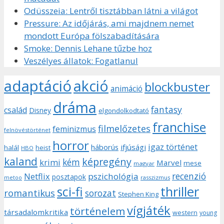
Odüsszeia: Lentről tisztábban látni a világot
Pressure: Az időjárás, ami majdnem nemet
mondott Európa fölszabadítására
Smoke: Dennis Lehane tűzbe hoz
Veszélyes állatok: Fogatlanul
adaptáció
akció
blockbuster
animáció
dráma
fantasy
család
Disney
elgondolkodtató
franchise
filmelőzetes
feminizmus
felnövéstörténet
horror
igaz történet
háborús
ifjúsági
halál
heist
HBO
kaland
képregény
kém
krimi
Marvel
mese
magyar
recenzió
pszichológia
Netflix
posztapok
rasszizmus
metoo
sci-fi
thriller
romantikus
sorozat
Stephen King
vígjáték
történelem
társadalomkritika
western
young