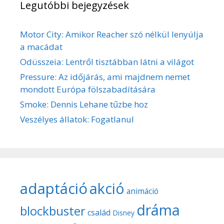
Legutóbbi bejegyzések
Motor City: Amikor Reacher szó nélkül lenyúlja
a macádat
Odüsszeia: Lentről tisztábban látni a világot
Pressure: Az időjárás, ami majdnem nemet
mondott Európa fölszabadítására
Smoke: Dennis Lehane tűzbe hoz
Veszélyes állatok: Fogatlanul
adaptáció
akció
animáció
dráma
blockbuster
család
Disney