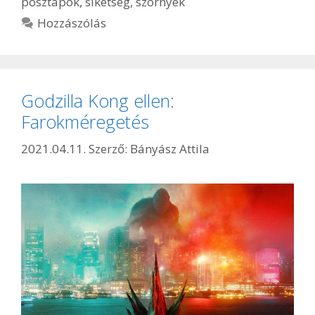
posztapok
,
siketség
,
szörnyek
Hozzászólás
Godzilla Kong ellen:
Farokméregetés
2021.04.11.
Szerző:
Bányász Attila