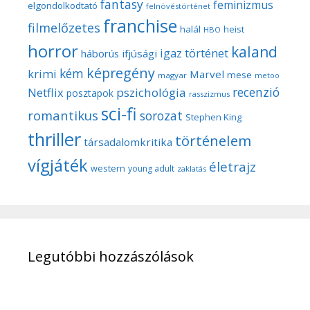
fantasy
feminizmus
elgondolkodtató
felnövéstörténet
franchise
filmelőzetes
halál
heist
HBO
horror
kaland
igaz történet
háborús
ifjúsági
képregény
kém
krimi
Marvel
mese
magyar
metoo
recenzió
pszichológia
Netflix
posztapok
rasszizmus
sci-fi
romantikus
sorozat
Stephen King
thriller
történelem
társadalomkritika
vígjáték
életrajz
western
young adult
zaklatás
Legutóbbi hozzászólások