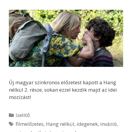
Új magyar szinkronos előzetest kapott a Hang
nélkül 2. része, sokan ezzel kezdik majd az idei
mozizást!
Kategória
ízelítő
Címkék
filmelőzetes
,
Hang nélkül
,
idegenek
,
invázió
,