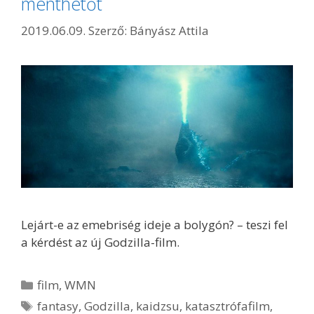
menthetőt
2019.06.09.
Szerző:
Bányász Attila
Lejárt-e az emebriség ideje a bolygón? – teszi fel
a kérdést az új Godzilla-film.
Kategória
film
,
WMN
Címkék
fantasy
,
Godzilla
,
kaidzsu
,
katasztrófafilm
,