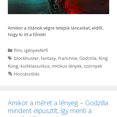
Amikor a titánok végre letépik láncaikat, eldől,
hogy ki itt a főnök!
Kategória
film
,
igényesférfi
Címkék
blockbuster
,
fantasy
,
franchise
,
Godzilla
,
King
Kong
,
kultklasszikus
,
mitikus lények
,
szörnyek
Hozzászólás
Amikor a méret a lényeg – Godzilla
mindent elpusztít, így menti a