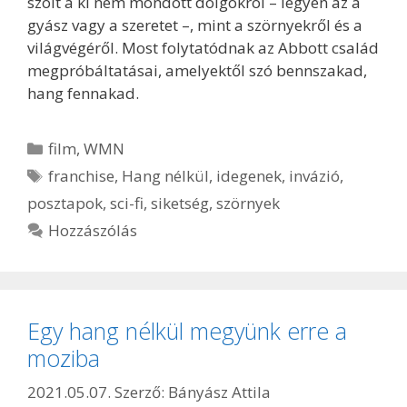
szólt a ki nem mondott dolgokról – legyen az a
gyász vagy a szeretet –, mint a szörnyekről és a
világvégéről. Most folytatódnak az Abbott család
megpróbáltatásai, amelyektől szó bennszakad,
hang fennakad.
Kategória
film
,
WMN
Címkék
franchise
,
Hang nélkül
,
idegenek
,
invázió
,
posztapok
,
sci-fi
,
siketség
,
szörnyek
Hozzászólás
Egy hang nélkül megyünk erre a
moziba
2021.05.07.
Szerző:
Bányász Attila