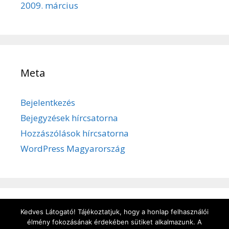
2009. március
Meta
Bejelentkezés
Bejegyzések hírcsatorna
Hozzászólások hírcsatorna
WordPress Magyarország
Kedves Látogató! Tájékoztatjuk, hogy a honlap felhasználói
Adatvédelem
/
Süti kezelése
/
Impresszum
élmény fokozásának érdekében sütiket alkalmazunk. A