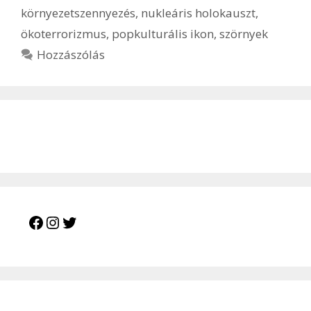
környezetszennyezés
,
nukleáris holokauszt
,
ökoterrorizmus
,
popkulturális ikon
,
szörnyek
Hozzászólás
Facebook
Instagram
Twitter