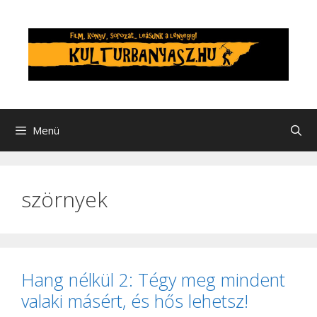
Kilépés
a
tartalomba
Menü
szörnyek
Hang nélkül 2: Tégy meg mindent
valaki másért, és hős lehetsz!