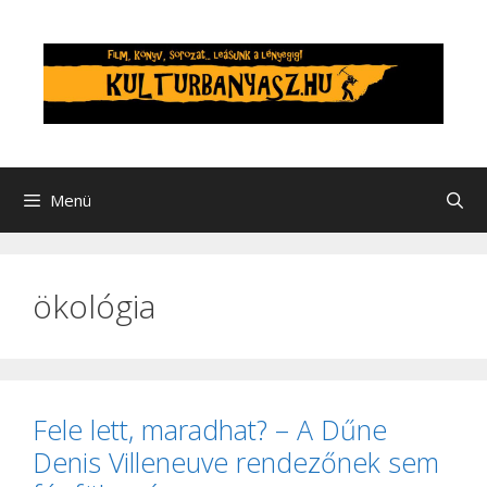
Kilépés
a
tartalomba
Menü
ökológia
Fele lett, maradhat? – A Dűne
Denis Villeneuve rendezőnek sem