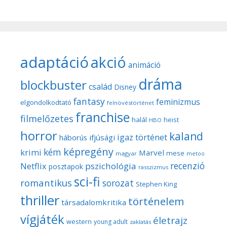
adaptáció
akció
animáció
dráma
blockbuster
család
Disney
fantasy
feminizmus
elgondolkodtató
felnövéstörténet
franchise
filmelőzetes
halál
heist
HBO
horror
kaland
igaz történet
háborús
ifjúsági
képregény
kém
krimi
Marvel
mese
magyar
metoo
recenzió
pszichológia
Netflix
posztapok
rasszizmus
sci-fi
romantikus
sorozat
Stephen King
thriller
történelem
társadalomkritika
vígjáték
életrajz
western
young adult
zaklatás