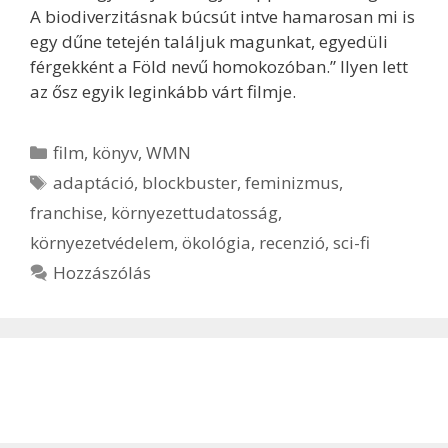
A biodiverzitásnak búcsút intve hamarosan mi is
egy dűne tetején találjuk magunkat, egyedüli
férgekként a Föld nevű homokozóban.” Ilyen lett
az ősz egyik leginkább várt filmje.
Kategória
film
,
könyv
,
WMN
Címkék
adaptáció
,
blockbuster
,
feminizmus
,
franchise
,
környezettudatosság
,
környezetvédelem
,
ökológia
,
recenzió
,
sci-fi
Hozzászólás