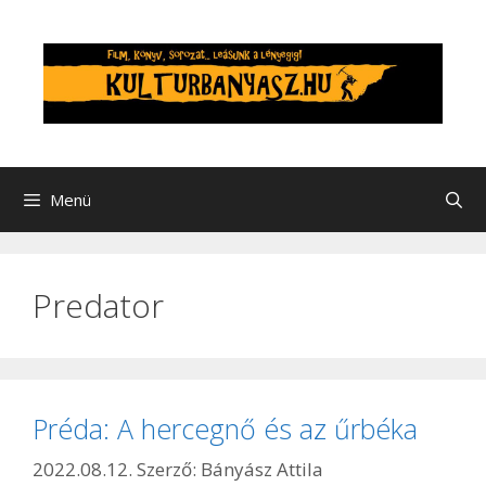
Kilépés
a
tartalomba
Menü
Predator
Préda: A hercegnő és az űrbéka
2022.08.12.
Szerző:
Bányász Attila