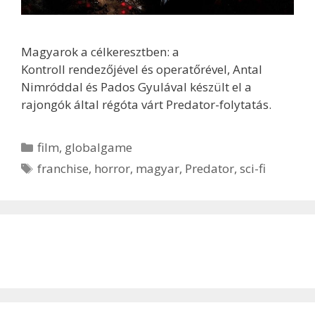
Magyarok a célkeresztben: a
Kontroll rendezőjével és operatőrével, Antal
Nimróddal és Pados Gyulával készült el a
rajongók által régóta várt Predator-folytatás.
Kategória
film
,
globalgame
Címkék
franchise
,
horror
,
magyar
,
Predator
,
sci-fi