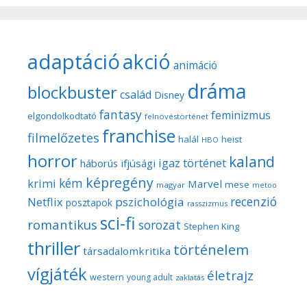
adaptáció
akció
animáció
dráma
blockbuster
család
Disney
fantasy
feminizmus
elgondolkodtató
felnövéstörténet
franchise
filmelőzetes
halál
heist
HBO
horror
kaland
igaz történet
háborús
ifjúsági
képregény
kém
krimi
Marvel
mese
magyar
metoo
recenzió
pszichológia
Netflix
posztapok
rasszizmus
sci-fi
romantikus
sorozat
Stephen King
thriller
történelem
társadalomkritika
vígjáték
életrajz
western
young adult
zaklatás