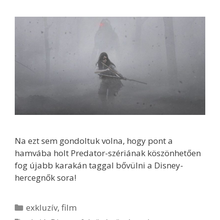
Na ezt sem gondoltuk volna, hogy pont a
hamvába holt Predator-szériának köszönhetően
fog újabb karakán taggal bővülni a Disney-
hercegnők sora!
Kategória
exkluzív
,
film