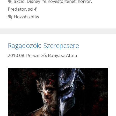
Címkék
akció
,
Disney
,
felnövéstörténet
,
horror
,
Predator
,
sci-fi
Hozzászólás
Ragadozók: Szerepcsere
2010.08.19.
Szerző:
Bányász Attila