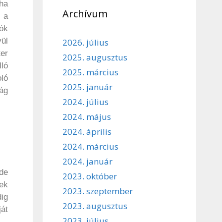
tha
Archívum
k a
ók
ül
2026. július
er
2025. augusztus
lló
2025. március
oló
2025. január
lág
2024. július
2024. május
2024. április
2024. március
2024. január
 de
2023. október
ek
2023. szeptember
dig
2023. augusztus
át
2023. július