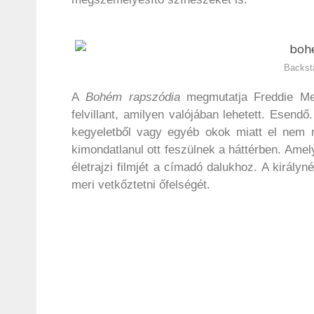
Backst
A
Bohém rapszódia
megmutatja Freddie Mer
felvillant, amilyen valójában lehetett. Ese
kegyeletből vagy egyéb okok miatt el nem m
kimondatlanul ott feszülnek a háttérben. Ame
életrajzi filmjét a címadó dalukhoz. A király
meri vetkőztetni őfelségét.