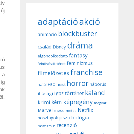
ív
 új
adaptáció
akció
blockbuster
animáció
dráma
család
Disney
fantasy
elgondolkodtató
író
feminizmus
felnövéstörténet
kus
franchise
filmelőzetes
s a
horror
íg
háborús
halál
heist
HBO
ak
kaland
igaz történet
ifjúsági
ől,
képregény
kém
krimi
magyar
Netflix
Marvel
mese
metoo
pszichológia
posztapok
recenzió
rasszizmus