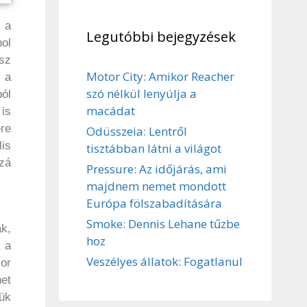
k a
Legutóbbi bejegyzések
ol
sz
Motor City: Amikor Reacher
 a
szó nélkül lenyúlja a
ól
macádat
 is
re
Odüsszeia: Lentről
is
tisztábban látni a világot
zzá
Pressure: Az időjárás, ami
majdnem nemet mondott
Európa fölszabadítására
Smoke: Dennis Lehane tűzbe
ak,
hoz
 a
Veszélyes állatok: Fogatlanul
or
het
ük