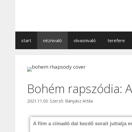
start
néznivaló
olvasnivaló
terefere
Bohém rapszódia: A
2021.11.03.
Szerző:
Bányász Attila
A film a címadó dal kezdő sorait juttatja 