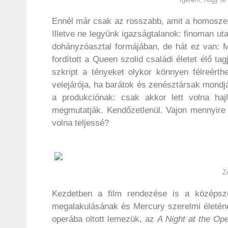
Ennél már csak az rosszabb, amit a homosze
Illetve ne legyünk igazságtalanok: finoman ut
dohányzóasztal formájában, de hát ez van: M
fordított a Queen szolid családi életet élő ta
szkript a tényeket olykor könnyen félreérth
velejárója, ha barátok és zenésztársak mondj
a produkciónak: csak akkor lett volna haj
megmutatják. Kendőzetlenül. Vajon mennyire 
volna teljessé?
Z
Kezdetben a film rendezése is a középsz
megalakulásának és Mercury szerelmi életén
operába oltott lemezük, az
A Night at the Op