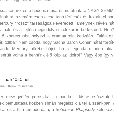
xualitásáról és a hedonizmusáról mutatnak: a NAGY SEMMI
alnak rá, szemérmesen elcsattanó férficsók és kokaintól po
ercury “rossz” társaságba keveredett, amelynek révén hát
gjainak, és a lejtőn megindulva szólókarrierbe kezdett. Heh
ető kontextusba helyezi a dramaturgia kedvéért. Talán ez
ák tollba? Nem csoda, hogy Sacha Baron Cohen hátat fordít
landó Mercury bőrébe bújni, ha a legenda minden oldal
sérült volna a bennünk élő kép az idolról? Vagy épp így v
enei úttörők munkában
er mezsgyéjén poroszkál: a banda – kissé csúsztatott
ek bemutatása közben simán megalszik a tej a szánkban. 
era
, és a film címadó dala, a
Bohemian Rhapsody
keletkezé