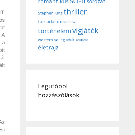
sci-fi
romantikus
sorozat
thriller
T.
Stephen King
ros
társadalomkritika
at
vígjáték
történelem
? A
western
young adult
zaklatás
 a
életrajz
ott
át
ált
Legutóbbi
hozzászólások
 –
Az
si