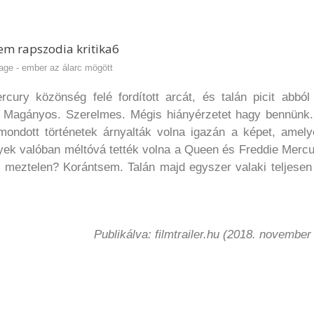
age - ember az álarc mögött
cury közönség felé fordított arcát, és talán picit abból
ndő. Magányos. Szerelmes. Mégis hiányérzetet hagy bennünk
ondott történetek árnyalták volna igazán a képet, amely
lyek valóban méltóvá tették volna a Queen és Freddie Merc
né meztelen? Korántsem. Talán majd egyszer valaki teljesen
Publikálva: filmtrailer.hu (2018. november