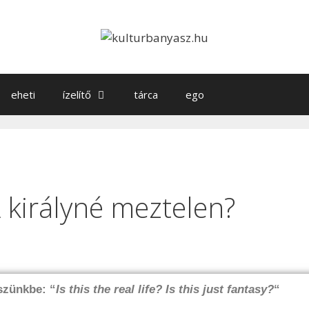
eheti
ízelítő
tárca
ego
 királyné meztelen?
eszünkbe: “
Is this the real life? Is this just fantasy?
“