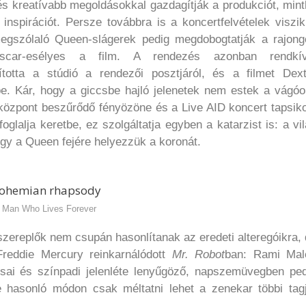
és kreatívabb megoldásokkal gazdagítják a produkciót, min
 inspirációt. Persze továbbra is a koncertfelvételek viszi
megszólaló Queen-slágerek pedig megdobogtatják a rajong
scar-esélyes a film. A rendezés azonban rendkív
totta a stúdió a rendezői posztjáról, és a filmet Dext
be. Kár, hogy a giccsbe hajló jelenetek nem estek a vágóo
-központ beszűrődő fényözöne és a Live AID koncert tapsik
foglalja keretbe, ez szolgáltatja egyben a katarzist is: a vi
gy a Queen fejére helyezzük a koronát.
 Man Who Lives Forever
 szereplők nem csupán hasonlítanak az eredeti alteregóikra,
 Freddie Mercury reinkarnálódott
Mr. Robot
ban: Rami Mal
tusai és színpadi jelenléte lenyűgöző, napszemüvegben pe
 hasonló módon csak méltatni lehet a zenekar többi tagj