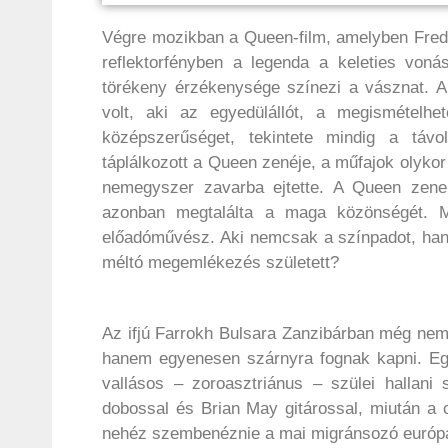
Végre mozikban a Queen-film, amelyben Fredd
reflektorfényben a legenda a keleties vonás
törékeny érzékenysége színezi a vásznat. A
volt, aki az egyedülállót, a megismételhe
középszerűséget, tekintete mindig a távol
táplálkozott a Queen zenéje, a műfajok olykor
nemegyszer zavarba ejtette. A Queen zenei
azonban megtalálta a maga közönségét. M
előadóművész. Aki nemcsak a színpadot, hanem
méltó megemlékezés született?
Az ifjú Farrokh Bulsara Zanzibárban még nem
hanem egyenesen szárnyra fognak kapni. Egy
vallásos – zoroasztriánus – szülei hallani
dobossal és Brian May gitárossal, miután a 
nehéz szembenéznie a mai migránsozó európa