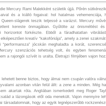
ie Mercury Rami Malekként születik újjá. Pőrén sütkérezi
aival és a kiálló fogaival: hol hatalmas vehemenciája, h
 Queen-slágerek teszik teljessé a varázst. Mercury művé
tetlent kereste önmagában. Gyűlölte az önismétlést és
i horizontot fürkészte. Ebből a fáradhatatlan vibrálásb
 elképesztően kreatív “kakofóniája”, amely a zenei szakmát
 “performansza” jócskán meghaladta a korát, szerencsé
ercury szenzációs tehetség volt, és egyben fenomenál
 a rajongói szívét is uralta. Életrajzi filmjében vajon ho
 lehetett benne biztos, hogy álmai nem csupán valóra váln
valami azonban vitán felül állt: a zene a minden. Még ha
 sem akartak róla. Angliában ismerkedett meg Roger Tayl
család a lázongások elől oda menekült. Vajon mennyire le
i társadalomnak, hogy az egyik legnépszerűbb rockzenész