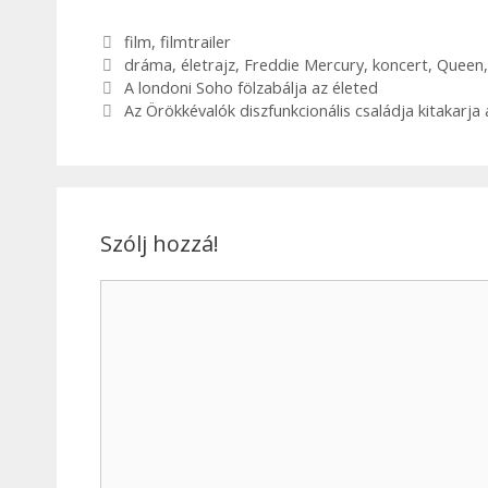
film
,
filmtrailer
dráma
,
életrajz
,
Freddie Mercury
,
koncert
,
Queen
A londoni Soho fölzabálja az életed
Az Örökkévalók diszfunkcionális családja kitakar
Szólj hozzá!