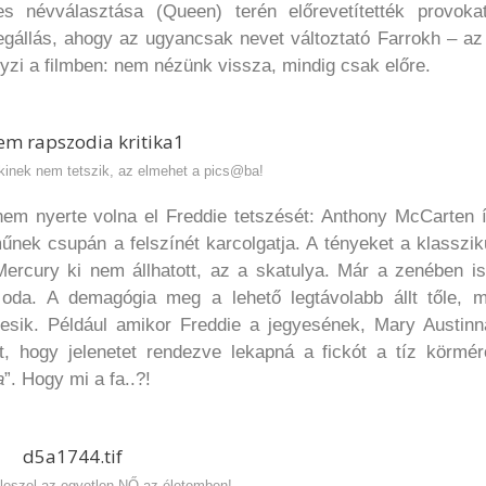
 névválasztása (Queen) terén előrevetítették provokat
egállás, ahogy az ugyancsak nevet változtató Farrokh – az
yzi a filmben: nem nézünk vissza, mindig csak előre.
akinek nem tetszik, az elmehet a pics@ba!
nem nyerte volna el Freddie tetszését: Anthony McCarten 
tműnek csupán a felszínét karcolgatja. A tényeket a klasszi
 Mercury ki nem állhatott, az a skatulya. Már a zenében i
t oda. A demagógia meg a lehető legtávolabb állt tőle, m
esik. Például amikor Freddie a jegyesének, Mary Austinn
tt, hogy jelenetet rendezve lekapná a fickót a tíz körmér
a
”. Hogy mi a fa..?!
 leszel az egyetlen NŐ az életemben!