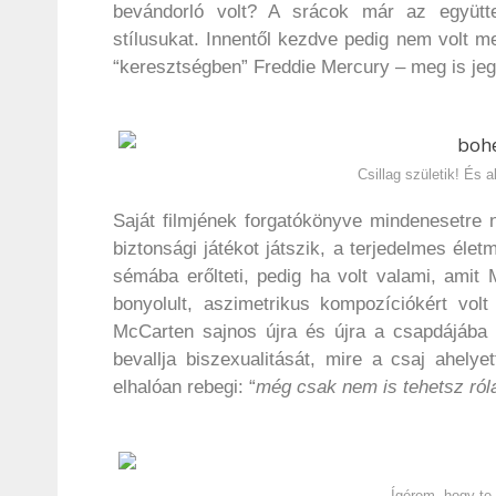
bevándorló volt? A srácok már az együttes
stílusukat. Innentől kezdve pedig nem volt m
“keresztségben” Freddie Mercury – meg is jeg
Csillag születik! És 
Saját filmjének forgatókönyve mindenesetre 
biztonsági játékot játszik, a terjedelmes éle
sémába erőlteti, pedig ha volt valami, amit
bonyolult, aszimetrikus kompozíciókért vol
McCarten sajnos újra és újra a csapdájába 
bevallja biszexualitását, mire a csaj ahelye
elhalóan rebegi: “
még csak nem is tehetsz ról
Ígérem, hogy te