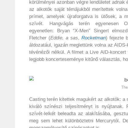
körülményei azonban végre lendületet adnak 
az alkotók saját témájukból merítettek volna
prímet, amelyek újraforgatva is ütősek, a 
szívét. Hangvágás terén egyenesen O
egyenetlen: Bryan “X-Men” Singert elmozdí
Fletcher (
Eddie, a sas
,
Rocketman
) fejezte 
áldozatául, igazán meglettünk volna az AIDS
tévénézői nélkül. A filmet a Live AID-koncert 
legjobb koncerteseménye kitűnő választás, ho
The
Casting terén kitettek magukért az alkotók: a
kiváló színészi teljesítményt is nyújtanak.
szívét-lelkét beleadta az alakításába, gesz
meg sem lehet különböztetni Mercurytól. De
megszemélyesítő színészeket is.