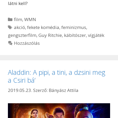
látni kell?
Kategória
film
,
WMN
Címkék
akció
,
fekete komédia
,
feminizmus
,
gengszterfilm
,
Guy Ritchie
,
kábítószer
,
vígjáték
Hozzászólás
Aladdin: A pipi, a tini, a dzsini meg
a Csiri bá’
2019.05.23.
Szerző:
Bányász Attila