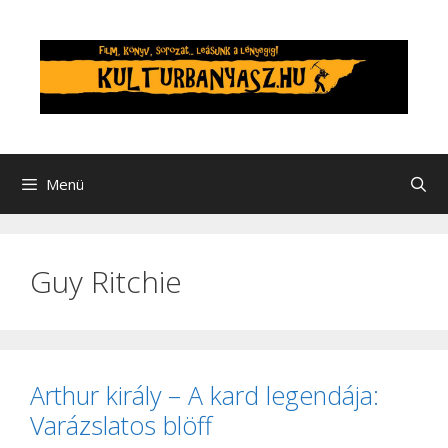
Kilépés
a
tartalomba
Menü
Guy Ritchie
Arthur király – A kard legendája:
Varázslatos blöff