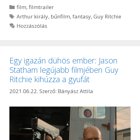
Kategória
film
,
filmtrailer
Címkék
Arthur király
,
bűnfilm
,
fantasy
,
Guy Ritchie
Hozzászólás
Egy igazán dühös ember: Jason
Statham legújabb filmjében Guy
Ritchie kihúzza a gyufát
2021.06.22.
Szerző:
Bányász Attila