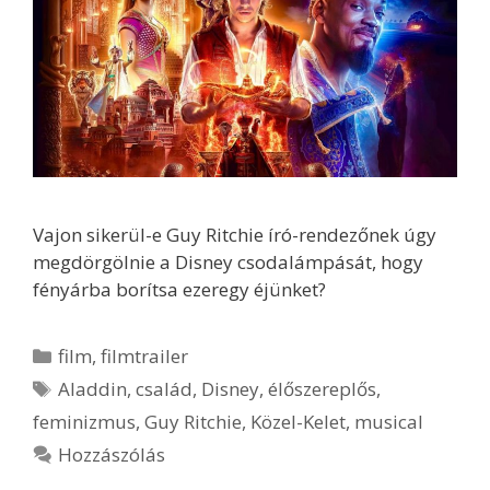
Vajon sikerül-e Guy Ritchie író-rendezőnek úgy
megdörgölnie a Disney csodalámpását, hogy
fényárba borítsa ezeregy éjünket?
Kategória
film
,
filmtrailer
Címkék
Aladdin
,
család
,
Disney
,
élőszereplős
,
feminizmus
,
Guy Ritchie
,
Közel-Kelet
,
musical
Hozzászólás