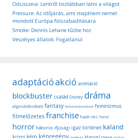
Odüsszeia: Lentről tisztábban látni a világot
Pressure: Az időjárás, ami majdnem nemet
mondott Európa fölszabadítására
Smoke: Dennis Lehane tűzbe hoz
Veszélyes állatok: Fogatlanul
adaptáció
akció
animáció
dráma
blockbuster
család
Disney
fantasy
feminizmus
elgondolkodtató
felnövéstörténet
franchise
filmelőzetes
halál
heist
HBO
horror
kaland
igaz történet
háborús
ifjúsági
képregény
kém
krimi
Marvel
mese
magyar
metoo