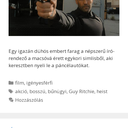
Egy igazán dühös embert farag a népszerű író-
rendező a macsóvá érett egykori simlisből, aki
keresztben nyeli le a páncélautókat.
Kategória
film
,
igényesférfi
Címkék
akció
,
bosszú
,
bűnügyi
,
Guy Ritchie
,
heist
Hozzászólás