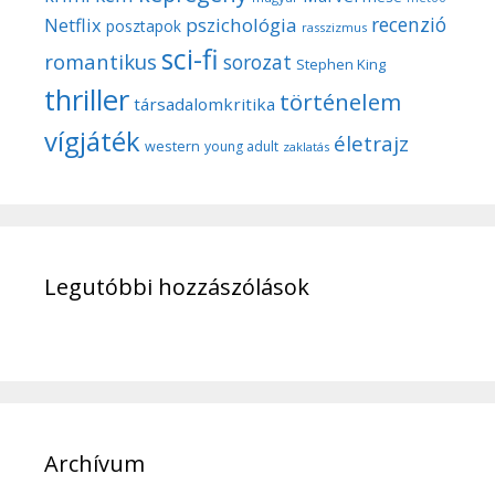
recenzió
pszichológia
Netflix
posztapok
rasszizmus
sci-fi
romantikus
sorozat
Stephen King
thriller
történelem
társadalomkritika
vígjáték
életrajz
western
young adult
zaklatás
Legutóbbi hozzászólások
Archívum