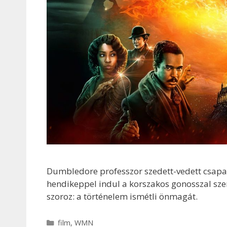
Dumbledore professzor szedett-vedett csapatáv
hendikeppel indul a korszakos gonosszal sze
szoroz: a történelem ismétli önmagát.
Kategória
film
,
WMN