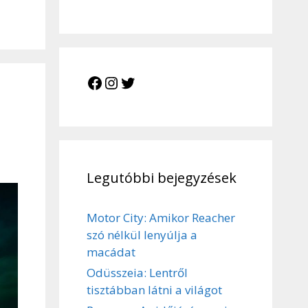
Facebook
Instagram
Twitter
Legutóbbi bejegyzések
Motor City: Amikor Reacher
szó nélkül lenyúlja a
macádat
Odüsszeia: Lentről
tisztábban látni a világot