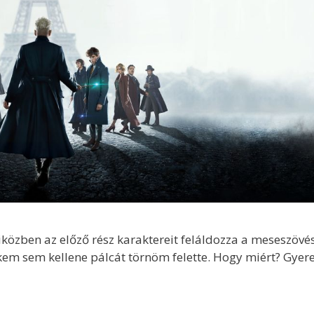
miközben az előző rész karaktereit feláldozza a meseszövé
kem sem kellene pálcát törnöm felette. Hogy miért? Gyere