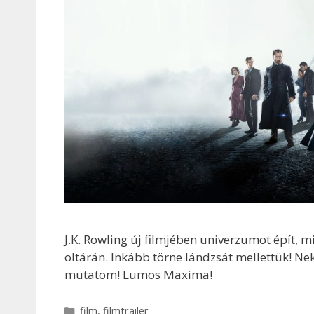
J.K. Rowling új filmjében univerzumot épít, 
oltárán. Inkább törne lándzsát mellettük! Ne
mutatom! Lumos Maxima!
Kategória
film
,
filmtrailer