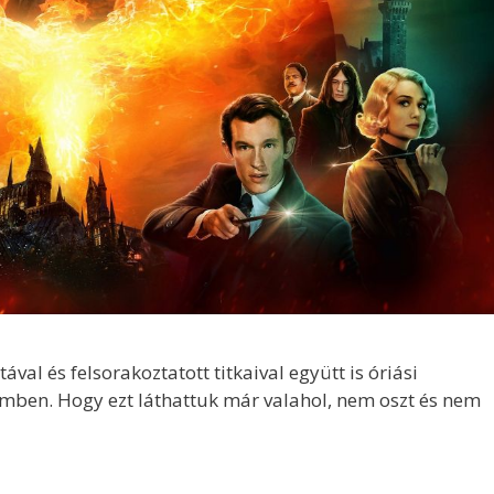
al és felsorakoztatott titkaival együtt is óriási
mben. Hogy ezt láthattuk már valahol, nem oszt és nem