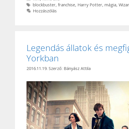
Címkék
blockbuster
,
franchise
,
Harry Potter
,
mágia
,
Wiza
Hozzászólás
Legendás állatok és megfi
Yorkban
2016.11.19.
Szerző:
Bányász Attila