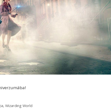
univerzumába!
ia
,
Wizarding World