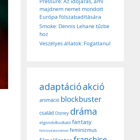
Pressure: Az időjárás, ami
majdnem nemet mondott
Európa fölszabadítására
Smoke: Dennis Lehane tűzbe
hoz
Veszélyes állatok: Fogatlanul
adaptáció
akció
blockbuster
animáció
dráma
család
Disney
fantasy
elgondolkodtató
feminizmus
felnövéstörténet
franchise