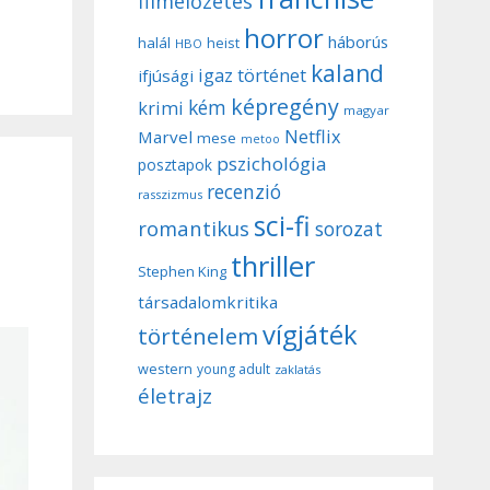
filmelőzetes
horror
háborús
halál
heist
HBO
kaland
igaz történet
ifjúsági
képregény
kém
krimi
magyar
Netflix
Marvel
mese
metoo
pszichológia
posztapok
recenzió
rasszizmus
sci-fi
romantikus
sorozat
thriller
Stephen King
társadalomkritika
vígjáték
történelem
western
young adult
zaklatás
életrajz