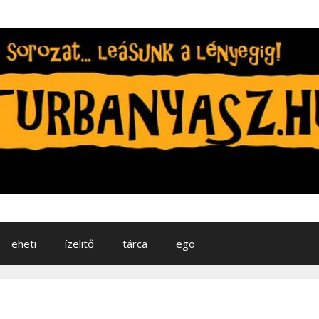
eheti
ízelitő
tárca
ego