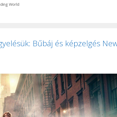
rding World
gyelésük: Bűbáj és képzelgés Ne