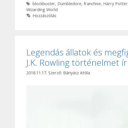
Címkék
blockbuster
,
Dumbledore
,
franchise
,
Harry Potter
Wizarding World
Hozzászólás
Legendás állatok és megfi
J.K. Rowling történelmet í
2018.11.17.
Szerző:
Bányász Attila