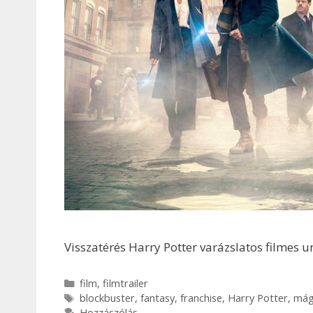
Visszatérés Harry Potter varázslatos filmes 
Kategória
film
,
filmtrailer
Címkék
blockbuster
,
fantasy
,
franchise
,
Harry Potter
,
mág
Hozzászólás