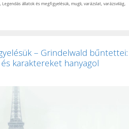
,
Legendás állatok és megfigyelésük
,
mugli
,
varázslat
,
varázsvilág
,
gyelésük – Grindelwald bűntettei:
r és karaktereket hanyagol