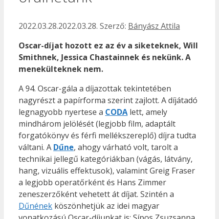
2022.03.28.
2022.03.28.
Szerző:
Bányász Attila
Oscar-díjat hozott ez az év a siketeknek, Will
Smithnek, Jessica Chastainnek és nekünk. A
menekülteknek nem.
A 94. Oscar-gála a díjazottak tekintetében
nagyrészt a papírforma szerint zajlott. A díjátadó
legnagyobb nyertese a
CODA
lett, amely
mindhárom jelölését (legjobb film, adaptált
forgatókönyv és férfi mellékszereplő) díjra tudta
váltani. A
Dűne
, ahogy várható volt, tarolt a
technikai jellegű kategóriákban (vágás, látvány,
hang, vizuális effektusok), valamint Greig Fraser
a legjobb operatőrként és Hans Zimmer
zeneszerzőként vehetett át díjat. Szintén a
Dűnének
köszönhetjük az idei magyar
vonatkozású Oscar-díjunkat is: Sípos Zsuzsanna