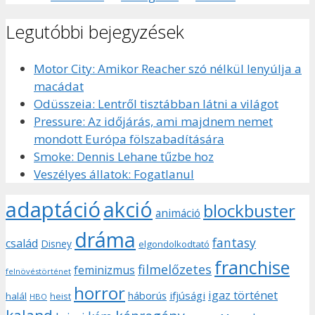
Legutóbbi bejegyzések
Motor City: Amikor Reacher szó nélkül lenyúlja a
macádat
Odüsszeia: Lentről tisztábban látni a világot
Pressure: Az időjárás, ami majdnem nemet
mondott Európa fölszabadítására
Smoke: Dennis Lehane tűzbe hoz
Veszélyes állatok: Fogatlanul
adaptáció
akció
blockbuster
animáció
dráma
fantasy
család
Disney
elgondolkodtató
franchise
filmelőzetes
feminizmus
felnövéstörténet
horror
igaz történet
háborús
ifjúsági
halál
heist
HBO