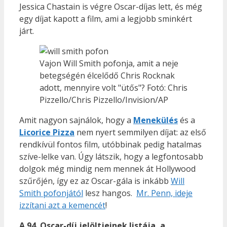
Jessica Chastain is végre Oscar-díjas lett, és még
egy díjat kapott a film, ami a legjobb sminkért
járt.
Vajon Will Smith pofonja, amit a neje
betegségén élcelődő Chris Rocknak
adott, mennyire volt "ütős"? Fotó: Chris
Pizzello/Chris Pizzello/Invision/AP
Amit nagyon sajnálok, hogy a
Menekülés
és a
Licorice Pizza
nem nyert semmilyen díjat: az első
rendkívül fontos film, utóbbinak pedig hatalmas
szíve-lelke van. Úgy látszik, hogy a legfontosabb
dolgok még mindig nem mennek át Hollywood
szűrőjén, így ez az Oscar-gála is inkább
Will
Smith pofonjától
lesz hangos.
Mr. Penn, ideje
izzítani azt a kemencét
!
A 94. Oscar-díj jelöltjeinek listája, a