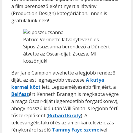
a film berendezőjeként nyert a látvány
(Production Design) kategóriában. Innen is
gratulálunk neki!
Patrice Vermette látványtevező és
Sípos Zsuzsanna berendező a Dűnéért
átvette az Oscar-díjat: Zsuzsa, MI
köszönjük!
Bár Jane Campion átvehette a legjobb rendező
díját, az est legnagyobb vesztese
A kutya
karmai közt
lett. Legszemélyesebb filmjéért, a
Belfast
ért Kenneth Branagh is megkapta végre
a maga Oscar-díját (legeredetibb forgatókönyv),
ahogy hosszú idő után Will Smith is legjobb férfi
főszereplőként (
Richard király
). A
teleevangélistákról és az amerikai televíziózás
fénykoráról szóló
Tammy Faye szemei
vel