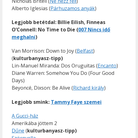
Nicholas Britell (
Ne nézz fel!
)
Alberto Iglesias (
Párhuzamos anyák
)
Legjobb betétdal:
Billie Eilish, Finneas
O’Connell: No Time to Die (
007 Nincs idő
meghalni
)
Van Morrison: Down to Joy (
Belfast
)
(
kulturbanyasz-tipp)
Lin-Manuel Miranda: Dos Oruguitas (
Encanto
)
Diane Warren: Somehow You Do (Four Good
Days)
Beyoncé, Dixson: Be Alive (
Richard király
)
Legjobb smink:
Tammy Faye szemei
A Gucci-ház
Amerikába jöttem 2
Dűne
(
kulturbanyasz-tipp)
Szörnyella