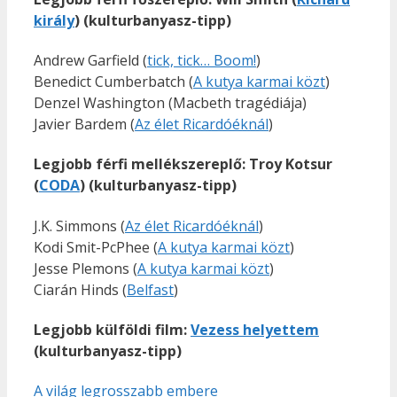
király
) (kulturbanyasz-tipp)
Andrew Garfield (
tick, tick… Boom!
)
Benedict Cumberbatch (
A kutya karmai közt
)
Denzel Washington (Macbeth tragédiája)
Javier Bardem (
Az élet Ricardóéknál
)
Legjobb férfi mellékszereplő: Troy Kotsur
(
CODA
) (kulturbanyasz-tipp)
J.K. Simmons (
Az élet Ricardóéknál
)
Kodi Smit-PcPhee (
A kutya karmai közt
)
Jesse Plemons (
A kutya karmai közt
)
Ciarán Hinds (
Belfast
)
Legjobb külföldi film:
Vezess helyettem
(kulturbanyasz-tipp)
A világ legrosszabb embere