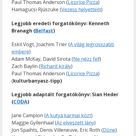
Paul Thomas Anderson (
Licorice Pizza
)
Hamagucsi Rjúszuke (
Vezess helyettem
)
Legjobb eredeti forgatókönyv: Kenneth
Branagh (
Belfast
)
Eskil Vogt, Joachim Trier (
A világ legrosszabb
embere
)
Adam McKay, David Sirota (
Ne nézz fel!
)
Zach Baylin (
Richard király
)
Paul Thomas Anderson (
Licorice Pizza
)
(
kulturbanyasz-tipp)
Legjobb adaptált forgatókönyv: Sian Heder
(
CODA
)
Jane Campion (
A kutya karmai közt
)
Maggie Gyllenhaal (
Az elveszett lány
)
Jon Spaihts, Denis Villeneuve, Eric Roth (
Dűne
)