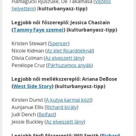
Hamagucsi Rjúszuke, Oe Takamasa (
Vezess
helyettem
) (
kulturbanyasz-tipp)
Legjobb női főszereplő: Jessica Chastain
(
Tammy Faye szemei
) (
kulturbanyasz-tipp)
Kristen Stewart (
Spencer
)
Nicole Kidman (
Az élet Ricardóéknál
)
Olivia Colman (
Az elveszett lány
)
Penélope Cruz (
Párhuzamos anyák
)
Legjobb női mellékszereplő: Ariana DeBose
(
West Side Story
) (
kulturbanyasz-tipp)
Kirsten Dunst (
A kutya karmai közt
)
Aunjanue Ellis (
Richard király
)
Judi Dench (
Belfast
)
Jessie Buckley (
Az elveszett lány
)
Legjobb férfi főszereplő:
Will Smith (
Richard