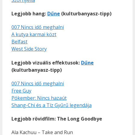
Legjobb hang:
Dűne
(kulturbanyasz-tipp)
007 Nincs idő meghalni
A kutya karmai közt
Belfast
West Side Story
Legjobb vizuális effektusok:
Dűne
(kulturbanyasz-tipp)
007 Nincs idő meghalni
Free Guy
Pókember: Nincs hazaút
Shang-Chi és a Tíz Gyűrű legendája
Legjobb rövidfilm: The Long Goodbye
Ala Kachuu – Take and Run