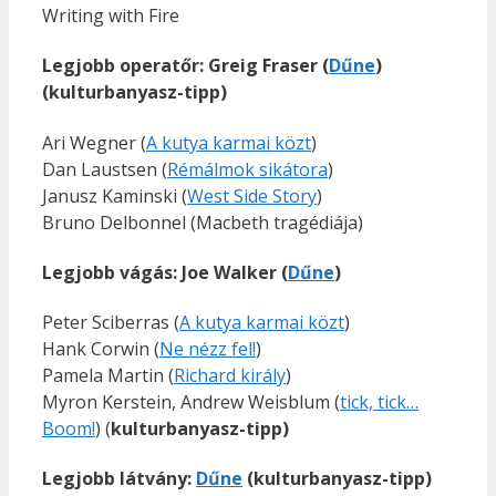
Writing with Fire
Legjobb operatőr: Greig Fraser (
Dűne
)
(kulturbanyasz-tipp)
Ari Wegner (
A kutya karmai közt
)
Dan Laustsen (
Rémálmok sikátora
)
Janusz Kaminski (
West Side Story
)
Bruno Delbonnel (Macbeth tragédiája)
Legjobb vágás: Joe Walker (
Dűne
)
Peter Sciberras (
A kutya karmai közt
)
Hank Corwin (
Ne nézz fel!
)
Pamela Martin (
Richard király
)
Myron Kerstein, Andrew Weisblum (
tick, tick…
Boom!
) (
kulturbanyasz-tipp)
Legjobb látvány:
Dűne
(kulturbanyasz-tipp)