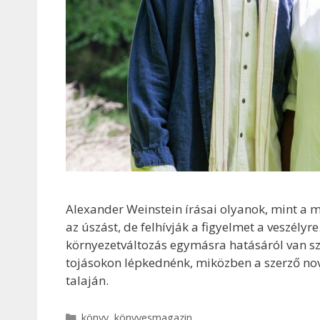
Alexander Weinstein írásai olyanok, mint a m
az úszást, de felhívják a figyelmet a veszélyr
környezetváltozás egymásra hatásáról van sz
tojásokon lépkednénk, miközben a szerző nove
talaján.
Kategória
könyv
,
könyvesmagazin