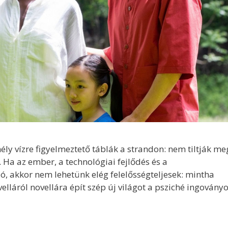
ély vízre figyelmeztető táblák a strandon: nem tiltják me
e. Ha az ember, a technológiai fejlődés és a
ó, akkor nem lehetünk elég felelősségteljesek: mintha
lláról novellára épít szép új világot a psziché ingovány