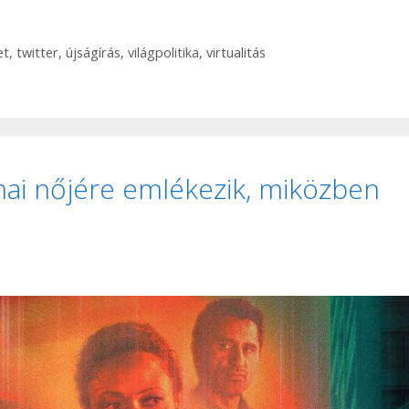
et
,
twitter
,
újságírás
,
világpolitika
,
virtualitás
mai nőjére emlékezik, miközben