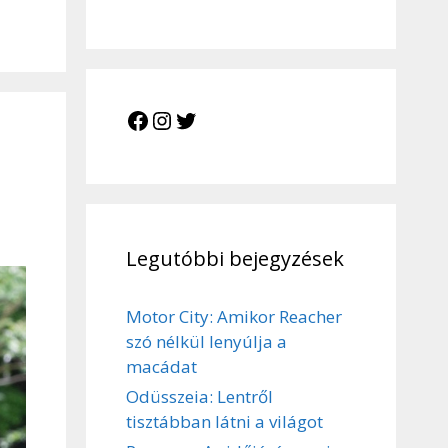
Facebook
Instagram
Twitter
Legutóbbi bejegyzések
Motor City: Amikor Reacher
szó nélkül lenyúlja a
macádat
Odüsszeia: Lentről
tisztábban látni a világot