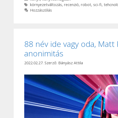
Címkék
környezetváltozás
,
recenzió
,
robot
,
sci-fi
,
tehcnoló
Hozzászólás
88 név ide vagy oda, Matt
anonimitás
2022.02.27.
Szerző:
Bányász Attila