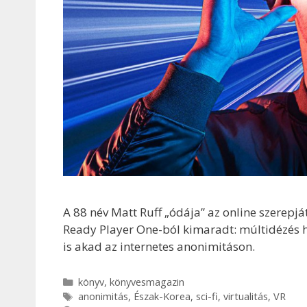
A 88 név Matt Ruff „ódája” az online szerepjá
Ready Player One-ból kimaradt: múltidézés he
is akad az internetes anonimitáson.
Kategória
könyv
,
könyvesmagazin
Címkék
anonimitás
,
Észak-Korea
,
sci-fi
,
virtualitás
,
VR