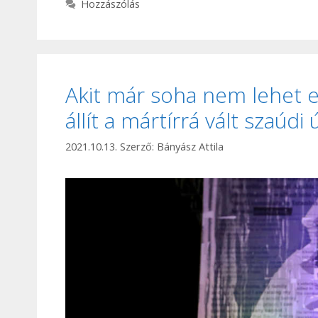
Hozzászólás
Akit már soha nem lehet e
állít a mártírrá vált szaúdi
2021.10.13.
Szerző:
Bányász Attila