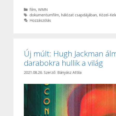
Kategória
film
,
WMN
Címkék
dokumentumfilm
,
hálózat csapdájában
,
Közel-Kel
Hozzászólás
Új múlt: Hugh Jackman ál
darabokra hullik a világ
2021.08.26.
Szerző:
Bányász Attila