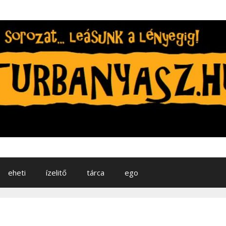
eheti
ízelitő
tárca
ego