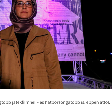
öbb játékfilmnél – és hátborzongatóbb is, éppen attól,