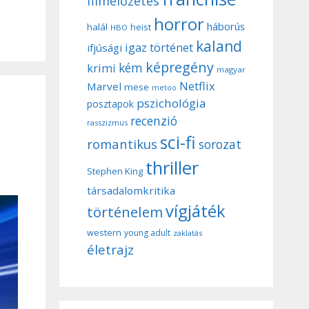
filmelőzetes
horror
háborús
halál
heist
HBO
kaland
igaz történet
ifjúsági
képregény
kém
krimi
magyar
Netflix
Marvel
mese
metoo
pszichológia
posztapok
recenzió
rasszizmus
sci-fi
romantikus
sorozat
thriller
Stephen King
társadalomkritika
vígjáték
történelem
western
young adult
zaklatás
életrajz