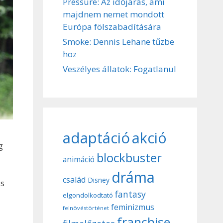
Pressure: Az időjárás, ami
majdnem nemet mondott
Európa fölszabadítására
Smoke: Dennis Lehane tűzbe
hoz
Veszélyes állatok: Fogatlanul
adaptáció
akció
g
blockbuster
animáció
dráma
család
Disney
os
fantasy
elgondolkodtató
feminizmus
felnövéstörténet
franchise