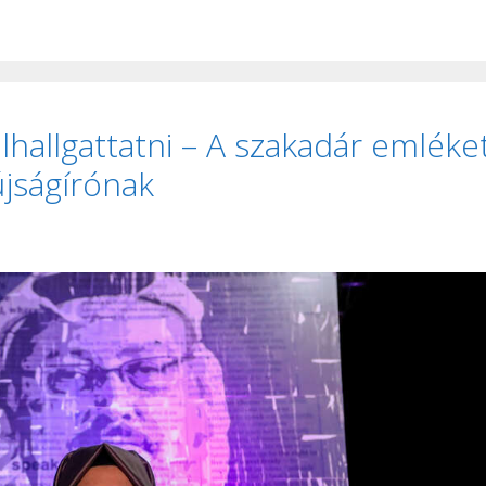
lhallgattatni – A szakadár emléke
 újságírónak